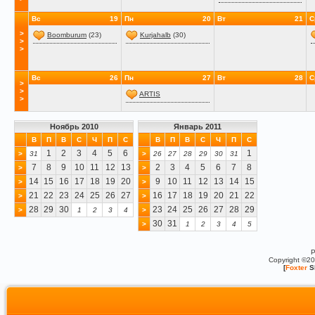
Вс
19
Пн
20
Вт
21
С
>
Boomburum
(23)
Kurjahalb
(30)
>
>
Вс
26
Пн
27
Вт
28
С
>
>
ARTIS
>
Ноябрь 2010
Январь 2011
В
П
В
С
Ч
П
С
В
П
В
С
Ч
П
С
1
2
3
4
5
6
1
>
31
>
26
27
28
29
30
31
7
8
9
10
11
12
13
2
3
4
5
6
7
8
>
>
14
15
16
17
18
19
20
9
10
11
12
13
14
15
>
>
21
22
23
24
25
26
27
16
17
18
19
20
21
22
>
>
28
29
30
23
24
25
26
27
28
29
>
1
2
3
4
>
30
31
>
1
2
3
4
5
P
Copyright ©2
[
Foxter
S