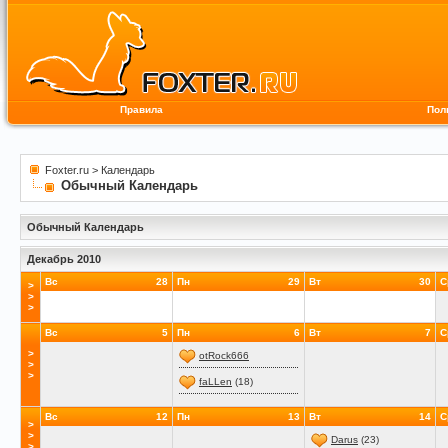
Правила
Пол
Foxter.ru
>
Календарь
Обычный Календарь
Обычный Календарь
Декабрь 2010
Вс
28
Пн
29
Вт
30
С
>
>
>
Вс
5
Пн
6
Вт
7
С
>
otRock666
>
>
faLLen
(18)
Вс
12
Пн
13
Вт
14
С
>
>
Darus
(23)
>