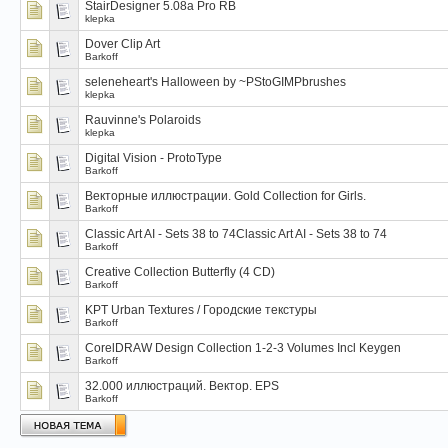
StairDesigner 5.08a Pro RB
klepka
Dover Clip Art
Barkoff
seleneheart's Halloween by ~PStoGIMPbrushes
klepka
Rauvinne's Polaroids
klepka
Digital Vision - ProtoType
Barkoff
Векторные иллюстрации. Gold Collection for Girls.
Barkoff
Classic Art AI - Sets 38 to 74Classic Art AI - Sets 38 to 74
Barkoff
Creative Collection Butterfly (4 CD)
Barkoff
KPT Urban Textures / Городские текстуры
Barkoff
CorelDRAW Design Collection 1-2-3 Volumes Incl Keygen
Barkoff
32.000 иллюстраций. Вектор. EPS
Barkoff