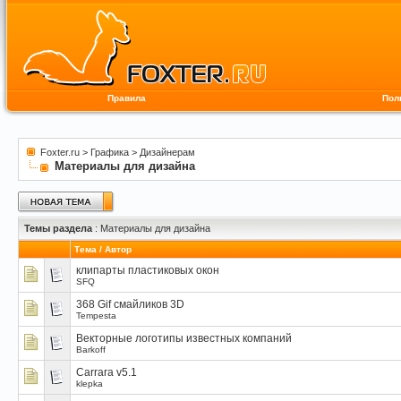
Правила
Пол
Foxter.ru
>
Графика
>
Дизайнерам
Материалы для дизайна
Темы раздела
: Материалы для дизайна
Тема
/
Автор
клипарты пластиковых окон
SFQ
368 Gif смайликов 3D
Tempesta
Векторные логотипы известных компаний
Barkoff
Carrara v5.1
klepka