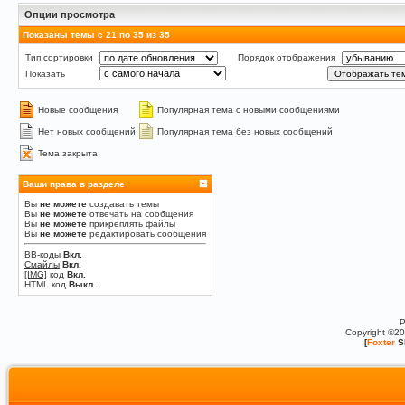
Опции просмотра
Показаны темы с 21 по 35 из 35
Тип сортировки
Порядок отображения
Показать
Новые сообщения
Популярная тема с новыми сообщениями
Нет новых сообщений
Популярная тема без новых сообщений
Тема закрыта
Ваши права в разделе
Вы
не можете
создавать темы
Вы
не можете
отвечать на сообщения
Вы
не можете
прикреплять файлы
Вы
не можете
редактировать сообщения
BB-коды
Вкл.
Смайлы
Вкл.
[IMG]
код
Вкл.
HTML код
Выкл.
P
Copyright ©2
[
Foxter
S