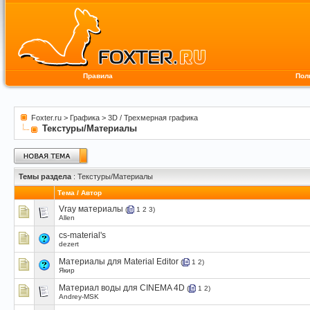
Правила
Пол
Foxter.ru
>
Графика
>
3D / Трехмерная графика
Текстуры/Материалы
Темы раздела
: Текстуры/Материалы
Тема
/
Автор
Vray материалы
(
1
2
3
)
Allen
сs-material's
dezert
Материалы для Material Editor
(
1
2
)
Якир
Материал воды для CINEMA 4D
(
1
2
)
Andrey-MSK