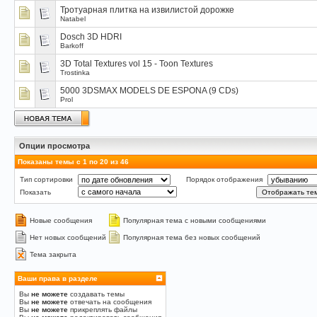
Тротуарная плитка на извилистой дорожке
Natabel
Dosch 3D HDRI
Barkoff
3D Total Textures vol 15 - Toon Textures
Trostinka
5000 3DSMAX MODELS DE ESPONA (9 CDs)
Prol
Опции просмотра
Показаны темы с 1 по 20 из 46
Тип сортировки
Порядок отображения
Показать
Новые сообщения
Популярная тема с новыми сообщениями
Нет новых сообщений
Популярная тема без новых сообщений
Тема закрыта
Ваши права в разделе
Вы
не можете
создавать темы
Вы
не можете
отвечать на сообщения
Вы
не можете
прикреплять файлы