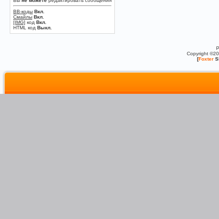
Вы
не можете
редактировать сообщения
BB-коды
Вкл.
Смайлы
Вкл.
[IMG]
код
Вкл.
HTML код
Выкл.
P
Copyright ©2
[
Foxter
S