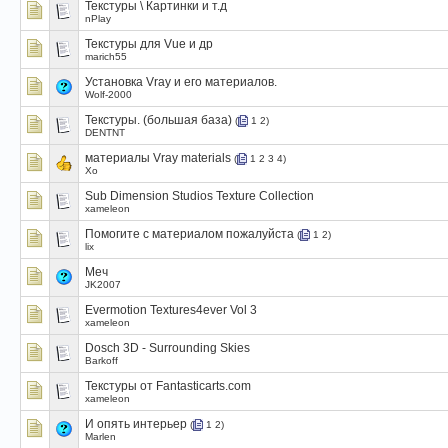
Текстуры \ Картинки и т.д
nPlay
Текстуры для Vue и др
marich55
Установка Vray и его материалов.
Wolf-2000
Текстуры. (большая база)
(
1
2
)
DENTNT
материалы Vray materials
(
1
2
3
4
)
Xo
Sub Dimension Studios Texture Collection
xameleon
Помогите с материалом пожалуйста
(
1
2
)
lix
Меч
JK2007
Evermotion Textures4ever Vol 3
xameleon
Dosch 3D - Surrounding Skies
Barkoff
Текстуры от Fantasticarts.com
xameleon
И опять интерьер
(
1
2
)
Marlen