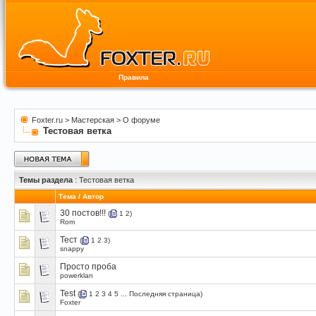
Правила
Foxter.ru
>
Мастерская
>
О форуме
Тестовая ветка
Темы раздела
: Тестовая ветка
Тема
/
Автор
30 постов!!!
(
1
2
)
Rom
Тест
(
1
2
3
)
snappy
Просто проба
powerklan
Test
(
1
2
3
4
5
...
Последняя страница
)
Foxter