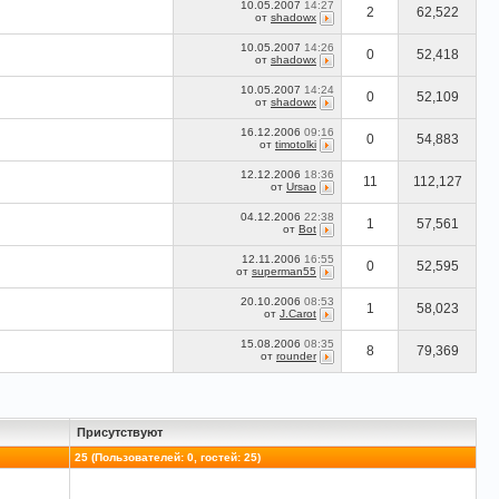
10.05.2007
14:27
2
62,522
от
shadowx
10.05.2007
14:26
0
52,418
от
shadowx
10.05.2007
14:24
0
52,109
от
shadowx
16.12.2006
09:16
0
54,883
от
timotolki
12.12.2006
18:36
11
112,127
от
Ursao
04.12.2006
22:38
1
57,561
от
Bot
12.11.2006
16:55
0
52,595
от
superman55
20.10.2006
08:53
1
58,023
от
J.Carot
15.08.2006
08:35
8
79,369
от
rounder
Присутствуют
25 (Пользователей: 0, гостей: 25)