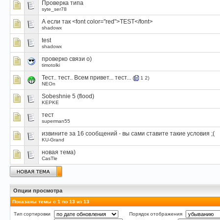
Проверка типа
syte_ser78
А если так <font color="red">TEST</font>
shadowx
test
shadowx
проверко связи о)
timotolki
Тест.. тест.. Всем привет... тест...
(
1
2
)
NEOn
Sobeshnie 5 (flood)
KEPKE
тест
superman55
извините за 16 сообщений - вы сами ставите такие условия ;(
KU-Grand
новая тема)
CasTle
Опции просмотра
Показаны темы с 1 по 13 из 13
Тип сортировки
Порядок отображения