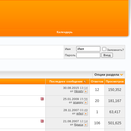
Календарь
Имя
Запомнить?
Пароль
Опции раздела
Последнее сообщение
Ответов
Просмотров
30.08.2015
13:14
12
150,352
от
Hinishi
25.01.2009
15:56
20
181,167
от
snappy
28.11.2007
03:49
1
63,417
от
referi
21.08.2007
12:14
106
501,625
от
Крыса