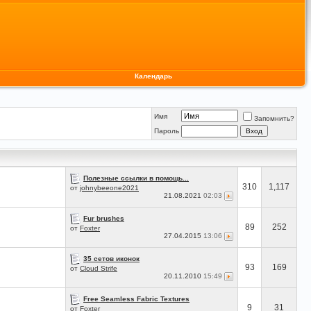
Календарь
Имя
Запомнить?
Пароль
Полезные ссылки в помощь...
310
1,117
от
johnybeeone2021
21.08.2021
02:03
Fur brushes
89
252
от
Foxter
27.04.2015
13:06
35 сетов иконок
93
169
от
Cloud Strife
20.11.2010
15:49
Free Seamless Fabric Textures
9
31
от
Foxter