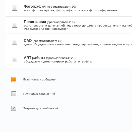
Фотография
(просматривают: 20)
все о фотоаппаратах, фотографах и технике фотографирования
Полиграфия
(просматривают: 8)
все от верстки и допечатной подготовки до самого процесса печати на лю
PageMaker, Adobe FrameMaker
CAD
(просматривают: 13)
здесь обсуждаем все связанное с моделированием, а также задаем вопрос
ART-работы
(просматривают: 23)
обсуждаем и демонстируем работы по графике
Есть новые сообщения
Нет новых сообщений
Закрыто для сообщений