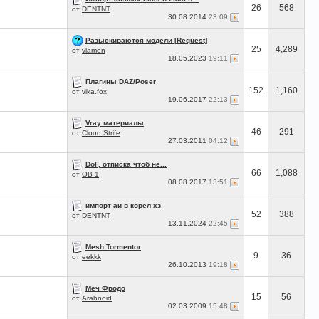
26
568
от
DENTNT
30.08.2014
23:09
Разыскиваются модели [Request]
25
4,289
от
vlamen
18.05.2023
19:11
Плагины DAZ/Poser
152
1,160
от
vika.fox
19.06.2017
22:13
Vray материалы
46
291
от
Cloud Strife
27.03.2011
04:12
DoF, отписка чтоб не...
66
1,088
от
OB 1
08.08.2017
13:51
импорт аи в корел хз
52
388
от
DENTNT
13.11.2024
22:45
Mesh Tormentor
9
36
от
eekkk
26.10.2013
19:18
Меч Фродо
15
56
от
Arahnoid
02.03.2009
15:48