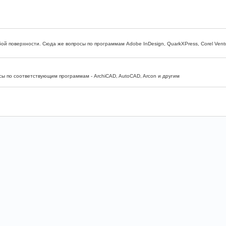
бой поверхности. Сюда же вопросы по программам Adobe InDesign, QuarkXPress, Corel Vent
ы по соответствующим программам - ArchiCAD, AutoCAD, Arcon и другим