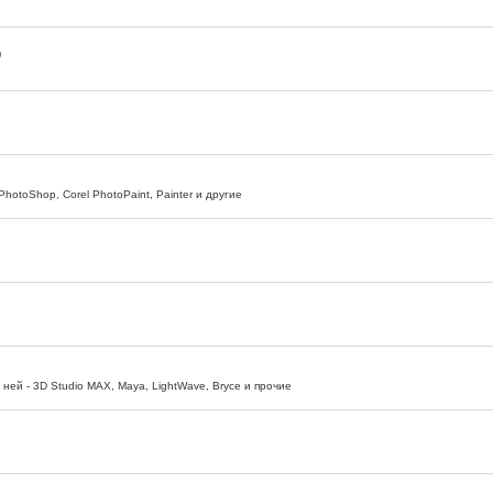
)
otoShop, Corel PhotoPaint, Painter и другие
ней - 3D Studio MAX, Maya, LightWave, Bryce и прочие