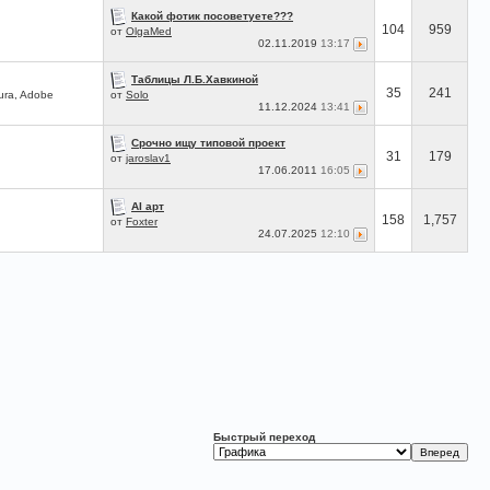
Какой фотик посоветуете???
104
959
от
OlgaMed
02.11.2019
13:17
Таблицы Л.Б.Хавкиной
35
241
ura, Adobe
от
Solo
11.12.2024
13:41
Срочно ищу типовой проект
31
179
от
jaroslav1
17.06.2011
16:05
AI арт
158
1,757
от
Foxter
24.07.2025
12:10
Быстрый переход