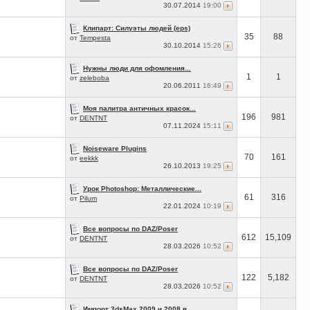
30.07.2014
19:00
Клипарт: Силуэты людей (eps)
35
88
от
Tempesta
30.10.2014
15:26
Нужны люди для офомления...
1
1
от
zeleboba
20.06.2011
16:49
Моя палитра античных красок...
196
981
от
DENTNT
07.11.2024
15:11
Noiseware Plugins
70
161
от
eekkk
26.10.2013
19:25
Урок Photoshop: Металлические...
61
316
от
Pilum
22.01.2024
10:19
Все вопросы по DAZ/Poser
612
15,109
от
DENTNT
28.03.2026
10:52
Все вопросы по DAZ/Poser
122
5,182
от
DENTNT
28.03.2026
10:52
Импорт 3dsMax 2009 и 2008 в...