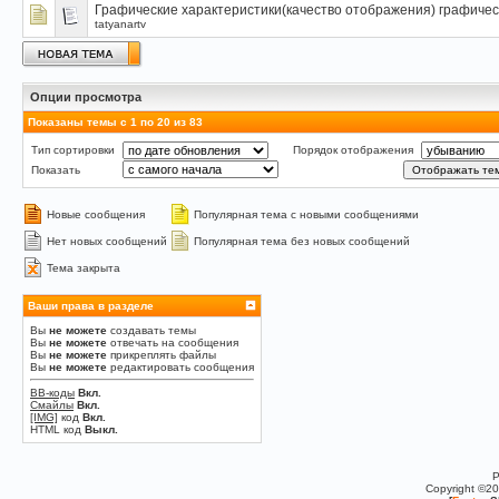
Графические характеристики(качество отображения) графичес
tatyanartv
Опции просмотра
Показаны темы с 1 по 20 из 83
Тип сортировки
Порядок отображения
Показать
Новые сообщения
Популярная тема с новыми сообщениями
Нет новых сообщений
Популярная тема без новых сообщений
Тема закрыта
Ваши права в разделе
Вы
не можете
создавать темы
Вы
не можете
отвечать на сообщения
Вы
не можете
прикреплять файлы
Вы
не можете
редактировать сообщения
BB-коды
Вкл.
Смайлы
Вкл.
[IMG]
код
Вкл.
HTML код
Выкл.
P
Copyright ©2