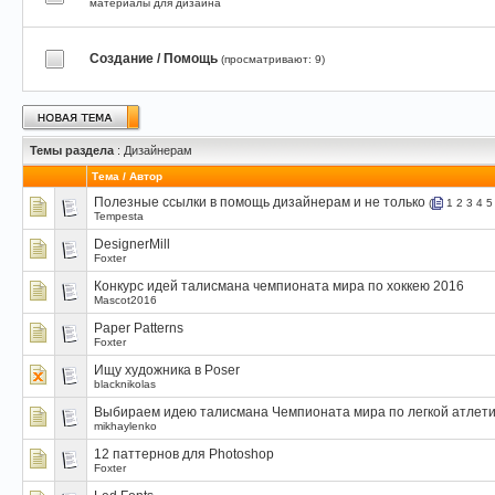
материалы для дизайна
Создание / Помощь
(просматривают: 9)
Темы раздела
: Дизайнерам
Тема
/
Автор
Полезные ссылки в помощь дизайнерам и не только
(
1
2
3
4
5
Tempesta
DesignerMill
Foxter
Конкурс идей талисмана чемпионата мира по хоккею 2016
Mascot2016
Paper Patterns
Foxter
Ищу художника в Poser
blacknikolas
Выбираем идею талисмана Чемпионата мира по легкой атлетик
mikhaylenko
12 паттернов для Photoshop
Foxter