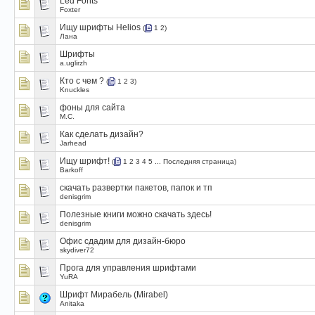
Led Fonts
Foxter
Ищу шрифты Helios
(
1
2
)
Лана
Шрифты
a.uglirzh
Кто с чем ?
(
1
2
3
)
Knuckles
фоны для сайта
M.C.
Как сделать дизайн?
Jarhead
Ищу шрифт!
(
1
2
3
4
5
...
Последняя страница
)
Barkoff
скачать развертки пакетов, папок и тп
denisgrim
Полезные книги можно скачать здесь!
denisgrim
Офис сдадим для дизайн-бюро
skydiver72
Прога для управления шрифтами
YuRA
Шрифт Мирабель (Mirabel)
Anitaka