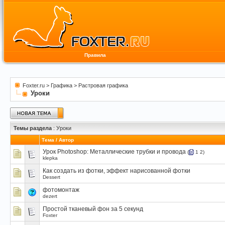
Правила
Foxter.ru
>
Графика
>
Растровая графика
Уроки
Темы раздела
: Уроки
Тема
/
Автор
Урок Photoshop: Металлические трубки и провода
(
1
2
)
klepka
Как создать из фотки, эффект нарисованной фотки
Dessert
фотомонтаж
dezert
Простой тканевый фон за 5 секунд
Foxter