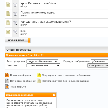
Урок. Кнопка в стиле Vista
nPlay
Помогите полному нулю.
alenin
Как cделать глаза выделяющимися?
alenin
как?
alenin
Опции просмотра
Показаны темы с 1 по 20 из 61
Тип сортировки
Порядок отображения
Показать
Новые сообщения
Популярная тема с новыми сообщениями
Нет новых сообщений
Популярная тема без новых сообщений
Тема закрыта
Ваши права в разделе
Вы
не можете
создавать темы
Вы
не можете
отвечать на сообщения
Вы
не можете
прикреплять файлы