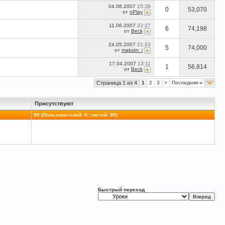
04.08.2007
15:39
0
53,070
от
nPlay
11.06.2007
22:27
6
74,198
от
Beck
24.05.2007
21:23
5
74,000
от
maksim_i
17.04.2007
13:11
1
56,814
от
Beck
Страница 1 из 4
1
2
3
>
Последняя
»
Присутствуют
90 (Пользователей: 0, гостей: 90)
Быстрый переход