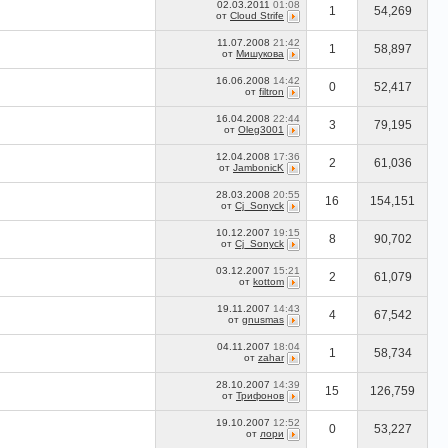
02.03.2011
01:08
1
54,269
от
Cloud Strife
11.07.2008
21:42
1
58,897
от
Мишукова
16.06.2008
14:42
0
52,417
от
filtron
16.04.2008
22:44
3
79,195
от
Oleg3001
12.04.2008
17:36
2
61,036
от
JambonicK
28.03.2008
20:55
16
154,151
от
Cj_Sonyck
10.12.2007
19:15
8
90,702
от
Cj_Sonyck
03.12.2007
15:21
2
61,079
от
kottom
19.11.2007
14:43
4
67,542
от
gnusmas
04.11.2007
18:04
1
58,734
от
zahar
28.10.2007
14:39
15
126,759
от
Трифонов
19.10.2007
12:52
0
53,227
от
лори