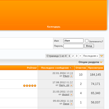
Календарь
Имя
Запомнить?
Пароль
Страница 1 из 4
1
2
3
>
Последняя
»
Опции раздела
Рейтинг
Последнее сообщение
Ответов
Просмотров
22.01.2024
10:19
10
184,145
от
Pilum
17.08.2012
01:57
2
74,171
от
Harry_nk
21.03.2011
10:05
4
65,340
от
dezert
05.03.2011
11:34
1
56,037
от
Лана