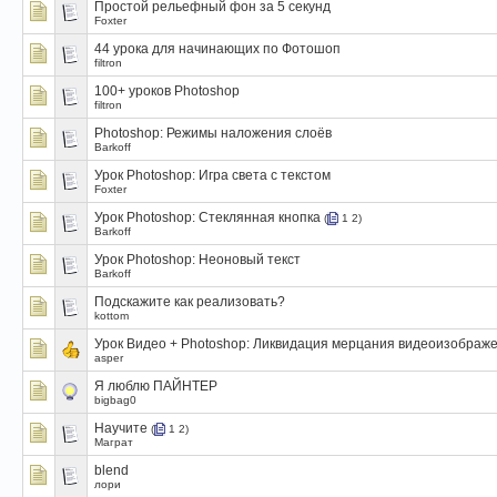
Простой рельефный фон за 5 секунд
Foxter
44 урока для начинающих по Фотошоп
filtron
100+ уроков Photoshop
filtron
Photoshop: Режимы наложения слоёв
Barkoff
Урок Photoshop: Игра света с текстом
Foxter
Урок Photoshop: Стеклянная кнопка
(
1
2
)
Barkoff
Урок Photoshop: Неоновый текст
Barkoff
Подскажите как реализовать?
kottom
Урок Видео + Photoshop: Ликвидация мерцания видеоизображ
asper
Я люблю ПАЙНТЕР
bigbag0
Научите
(
1
2
)
Маграт
blend
лори