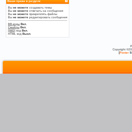
Ваши права в разделе
Вы
не можете
создавать темы
Вы
не можете
отвечать на сообщения
Вы
не можете
прикреплять файлы
Вы
не можете
редактировать сообщения
BB-коды
Вкл.
Смайлы
Вкл.
[IMG]
код
Вкл.
HTML код
Выкл.
P
Copyright ©2
[
Foxter
S