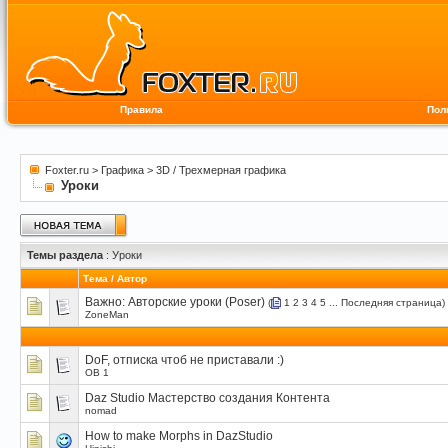
Правила
Пол
Foxter.ru
>
Графика
>
3D / Трехмерная графика
Уроки
Темы раздела
: Уроки
Тема
/
Автор
Важно:
Авторские уроки (Poser)
(
1
2
3
4
5
...
Последняя страница
)
ZoneMan
DoF, отписка чтоб не приставали :)
OB 1
Daz Studio Мастерство создания Контента
nomad
How to make Morphs in DazStudio