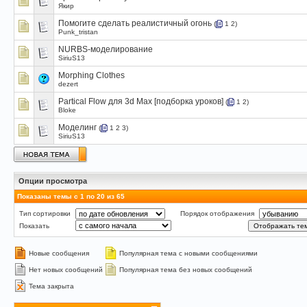
Якир
Помогите сделать реалистичный огонь
(
1
2
)
Punk_tristan
NURBS-моделирование
SiriuS13
Morphing Clothes
dezert
Partical Flow для 3d Max [подборка уроков]
(
1
2
)
Bloke
Моделинг
(
1
2
3
)
SiriuS13
Опции просмотра
Показаны темы с 1 по 20 из 65
Тип сортировки
Порядок отображения
Показать
Новые сообщения
Популярная тема с новыми сообщениями
Нет новых сообщений
Популярная тема без новых сообщений
Тема закрыта