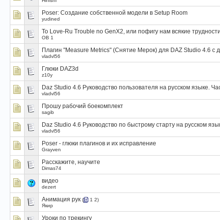
Hinishi
Poser: Создание собственной модели в Setup Room
yudined
To Love-Ru Trouble no GenX2, или пофигу нам всякие трудности
OB 1
Плагин "Measure Metrics" (Снятие Мерок) для DAZ Studio 4.6 с
vladvl56
Глюки DAZ3d
z10y
Daz Studio 4.6 Руководство пользователя на русском языке. Ча
vladvl56
Прошу рабочий боекомплект
sagib
Daz Studio 4.6 Руководство по быстрому старту на русском язы
vladvl56
Poser - глюки плагинов и их исправление
Grayven
Расскажите, научите
Dimas74
видео
dezert
Анимация рук
(
1
2
)
Якир
Уроки по трекингу