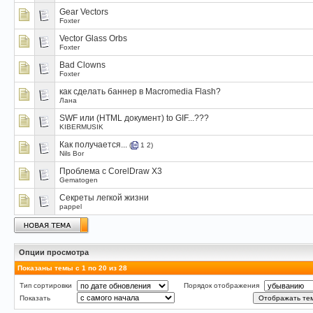
Gear Vectors
Foxter
Vector Glass Orbs
Foxter
Bad Clowns
Foxter
как сделать баннер в Macromedia Flash?
Лана
SWF или (HTML документ) to GIF...???
KIBERMUSIK
Как получается...
(
1
2
)
Nils Bor
Проблема с CorelDraw X3
Gematogen
Секреты легкой жизни
pappel
Опции просмотра
Показаны темы с 1 по 20 из 28
Тип сортировки
Порядок отображения
Показать