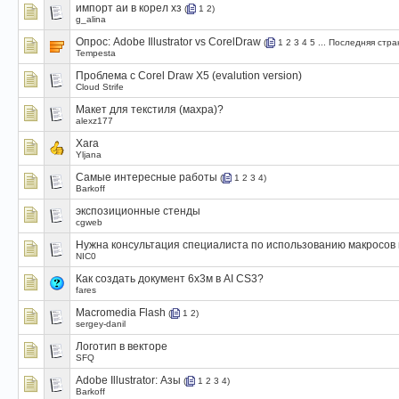
импорт аи в корел хз
(
1
2
)
g_alina
Опрос:
Adobe Illustrator vs CorelDraw
(
1
2
3
4
5
...
Последняя стра
Tempesta
Проблема с Corel Draw X5 (evalution version)
Cloud Strife
Макет для текстиля (махра)?
alexz177
Xara
Yljana
Самые интересные работы
(
1
2
3
4
)
Barkoff
экспозиционные стенды
cgweb
Нужна консультация специалиста по использованию макросов 
NIC0
Как создать документ 6х3м в AI CS3?
fares
Macromedia Flash
(
1
2
)
sergey-danil
Логотип в векторе
SFQ
Adobe Illustrator: Азы
(
1
2
3
4
)
Barkoff