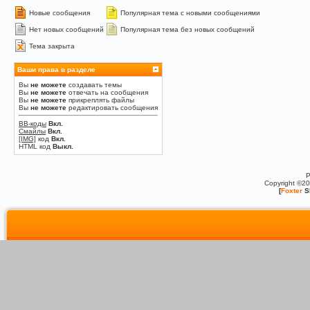
Новые сообщения
Популярная тема с новыми сообщениями
Нет новых сообщений
Популярная тема без новых сообщений
Тема закрыта
Ваши права в разделе
Вы
не можете
создавать темы
Вы
не можете
отвечать на сообщения
Вы
не можете
прикреплять файлы
Вы
не можете
редактировать сообщения
BB-коды
Вкл.
Смайлы
Вкл.
[IMG]
код
Вкл.
HTML код
Выкл.
P
Copyright ©2
[
Foxter
S