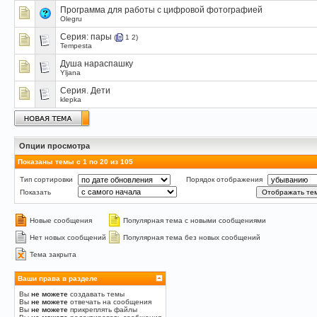
Программа для работы с цифровой фотографией
Olegru
Серия: пары
(
1
2
)
Tempesta
Душа нараспашку
Yljana
Серия. Дети
klepka
Опции просмотра
Показаны темы с 1 по 20 из 105
Тип сортировки
Порядок отображения
Показать
Новые сообщения
Популярная тема с новыми сообщениями
Нет новых сообщений
Популярная тема без новых сообщений
Тема закрыта
Ваши права в разделе
Вы
не можете
создавать темы
Вы
не можете
отвечать на сообщения
Вы
не можете
прикреплять файлы