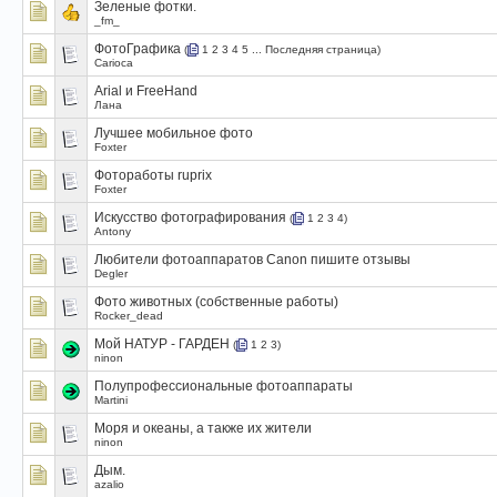
Зеленые фотки.
_fm_
ФотоГрафика
(
1
2
3
4
5
...
Последняя страница
)
Carioca
Arial и FreeHand
Лана
Лучшее мобильное фото
Foxter
Фотоработы ruprix
Foxter
Искусство фотографирования
(
1
2
3
4
)
Antony
Любители фотоаппаратов Canon пишите отзывы
Degler
Фото животных (собственные работы)
Rocker_dead
Мой НАТУР - ГАРДЕН
(
1
2
3
)
ninon
Полупрофессиональные фотоаппараты
Martini
Моря и океаны, а также их жители
ninon
Дым.
azalio