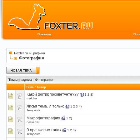
Правила
Пол
Foxter.ru
>
Графика
Фотография
Темы раздела
: Фотография
Тема
/
Автор
Какой фотик посоветуете???
(
1
2
3
)
moloko
Лисья тема. И только
(
1
2
3
4
)
Tempesta
Макрофотография
(
1
2
)
netserfer
В оранжевых тонах
(
1
2
3
)
Tempesta