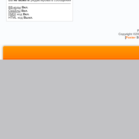
Вы
не можете
редактировать сообщения
BB-коды
Вкл.
Смайлы
Вкл.
[IMG]
код
Вкл.
HTML код
Выкл.
P
Copyright ©2
[
Foxter
S