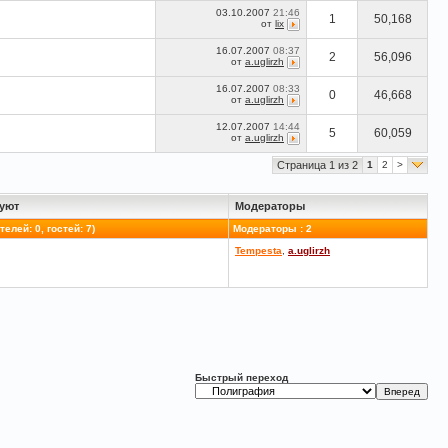
03.10.2007
21:46
1
50,168
от
lix
16.07.2007
08:37
2
56,096
от
a.uglirzh
16.07.2007
08:33
0
46,668
от
a.uglirzh
12.07.2007
14:44
5
60,059
от
a.uglirzh
Страница 1 из 2
1
2
>
уют
Модераторы
елей: 0, гостей: 7)
Модераторы : 2
Tempesta
,
a.uglirzh
Быстрый переход