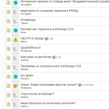
Интересует мнение по поводу книги: Фундаментальный справо
denisgrim
видеоурок по созданию экшенов в PitStop
denisgrim
Printdesign
Yljana
Русские авт. переносы в InDesign CS3
fares
HELP!!! In Design
(
1
2
)
Many
QuarkXPress 8
Tempesta
Картинка на футболку
(
1
2
)
moloko
Проблемы со спуском полос в InDesign CS2
Nataliy
pro файл
Grusha
Опрос:
Какая программа верстки лучше?
(
1
2
3
4
5
)
Tempesta
Спуск полос в inDesign?
kottom
ваши прогнозы на печатные носители?
kottom