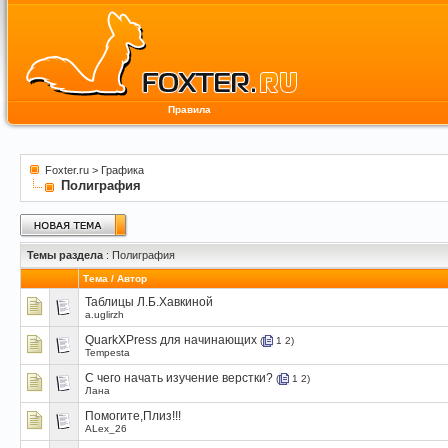
Правила
Foxter.ru
>
Графика
Полиграфия
Темы раздела
: Полиграфия
Тема
/
Автор
Таблицы Л.Б.Хавкиной
a.uglirzh
QuarkXPress для начинающих
(
1
2
)
Tempesta
С чего начать изучение верстки?
(
1
2
)
Лана
Помогите,Плиз!!!
ALex_26