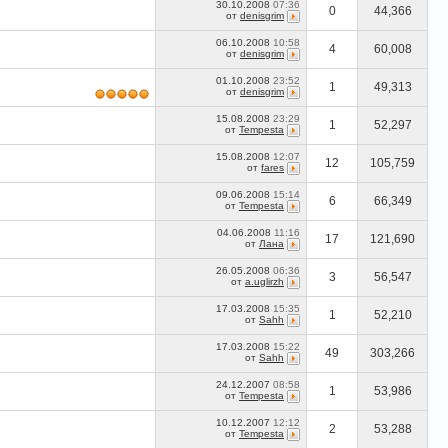
30.10.2008
07:36
0
44,366
от
denisgrim
06.10.2008
10:58
4
60,008
от
denisgrim
01.10.2008
23:52
1
49,313
от
denisgrim
15.08.2008
23:29
1
52,297
от
Tempesta
15.08.2008
12:07
12
105,759
от
fares
09.06.2008
15:14
6
66,349
от
Tempesta
04.06.2008
11:16
17
121,690
от
Лана
26.05.2008
06:36
3
56,547
от
a.uglirzh
17.03.2008
15:35
1
52,210
от
Sahh
17.03.2008
15:22
49
303,266
от
Sahh
24.12.2007
08:58
1
53,986
от
Tempesta
10.12.2007
12:12
2
53,288
от
Tempesta