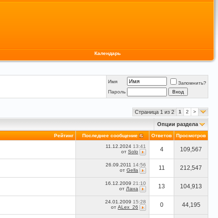
Календарь
Имя
Запомнить?
Пароль
Страница 1 из 2
1
2
>
Опции раздела
Рейтинг
Последнее сообщение
Ответов
Просмотров
11.12.2024
13:41
4
109,567
от
Solo
26.09.2011
14:56
11
212,547
от
Gella
16.12.2009
21:10
13
104,913
от
Лана
24.01.2009
15:28
0
44,195
от
ALex_26