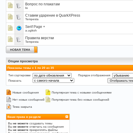
Вопрос по плакатам
lix
Ставим ударение в QuarkXPress
Tempesta
Serif Page +
a.uglirzh
Правила верстки
Tempesta
Опции просмотра
Показаны темы с 1 по 20 из 35
Тип сортировки
Порядок отображения
Показать
Новые сообщения
Популярная тема с новыми сообщениями
Нет новых сообщений
Популярная тема без новых сообщений
Тема закрыта
Ваши права в разделе
Вы
не можете
создавать темы
Вы
не можете
отвечать на сообщения
Вы
не можете
прикреплять файлы