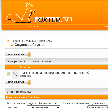
Правила
Пол
Foxter.ru
>
Графика
>
Дизайнерам
Создание / Помощь
Темы раздела
: Создание / Помощь
Тема
/
Автор
Нужны люди для офомления Android-приложений
zeleboba
Опции просмотра
Показаны темы с 1 по 1 из 1
Тип сортировки
Порядок отображения
Показать