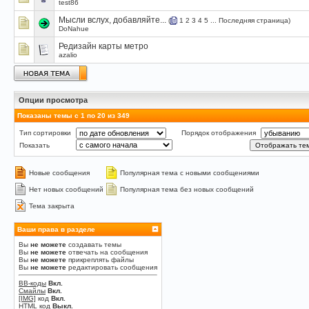
test86
Мысли вслух, добавляйте...
(
1
2
3
4
5
...
Последняя страница
)
DoNahue
Редизайн карты метро
azalio
Опции просмотра
Показаны темы с 1 по 20 из 349
Тип сортировки
Порядок отображения
Показать
Новые сообщения
Популярная тема с новыми сообщениями
Нет новых сообщений
Популярная тема без новых сообщений
Тема закрыта
Ваши права в разделе
Вы
не можете
создавать темы
Вы
не можете
отвечать на сообщения
Вы
не можете
прикреплять файлы
Вы
не можете
редактировать сообщения
BB-коды
Вкл.
Смайлы
Вкл.
[IMG]
код
Вкл.
HTML код
Выкл.