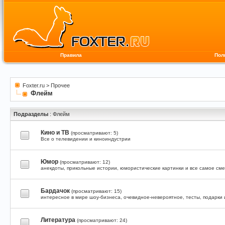
Правила
Пол
Foxter.ru
>
Прочее
Флейм
Подразделы
: Флейм
Кино и ТВ
(просматривают: 5)
Все о телевидении и киноиндустрии
Юмор
(просматривают: 12)
анекдоты, прикольные истории, юмористические картинки и все самое см
Бардачок
(просматривают: 15)
интересное в мире шоу-бизнеса, очевидное-невероятное, тесты, подарки 
Литература
(просматривают: 24)