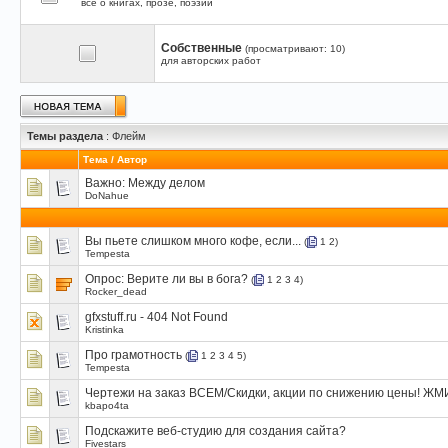
все о книгах, прозе, поэзии
Собственные
(просматривают: 10)
для авторских работ
Темы раздела
: Флейм
Тема
/
Автор
Важно:
Между делом
DoNahue
Вы пьете слишком много кофе, если...
(
1
2
)
Tempesta
Опрос:
Верите ли вы в бога?
(
1
2
3
4
)
Rocker_dead
gfxstuff.ru - 404 Not Found
Kristinka
Про грамотность
(
1
2
3
4
5
)
Tempesta
Чертежи на заказ ВСЕМ/Скидки, акции по снижению цены! ЖМ
kbapo4ta
Подскажите веб-студию для создания сайта?
Fivestars