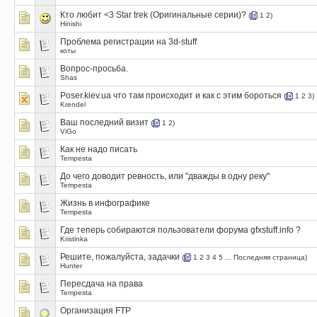
Кто любит <3 Star trek (Оригинальные серии)?
(
1
2
)
Hinishi
Проблема регистрации на 3d-stuff
коты
Вопрос-просьба.
Shas
Poser.kiev.ua что там происходит и как с этим бороться
(
1
2
3
)
Krendel
Ваш последний визит
(
1
2
)
ViGo
Как не надо писать
Tempesta
До чего доводит ревность, или "дважды в одну реку"
Tempesta
Жизнь в инфографике
Tempesta
Где теперь собираются пользователи форума gfxstuff.info ?
Kristinka
Решите, пожалуйста, задачки
(
1
2
3
4
5
...
Последняя страница
)
Hunter
Пересдача на права
Tempesta
Организация FTP