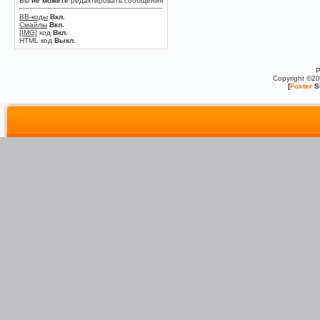
Вы
не можете
редактировать сообщения
BB-коды
Вкл.
Смайлы
Вкл.
[IMG]
код
Вкл.
HTML код
Выкл.
P
Copyright ©2
[
Foxter
S