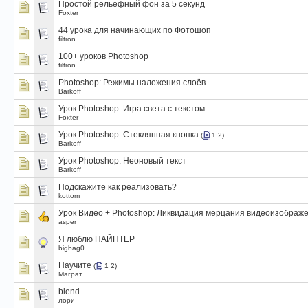
Простой рельефный фон за 5 секунд
Foxter
44 урока для начинающих по Фотошоп
filtron
100+ уроков Photoshop
filtron
Photoshop: Режимы наложения слоёв
Barkoff
Урок Photoshop: Игра света с текстом
Foxter
Урок Photoshop: Стеклянная кнопка
(
1
2
)
Barkoff
Урок Photoshop: Неоновый текст
Barkoff
Подскажите как реализовать?
kottom
Урок Видео + Photoshop: Ликвидация мерцания видеоизображ
asper
Я люблю ПАЙНТЕР
bigbag0
Научите
(
1
2
)
Маграт
blend
лори