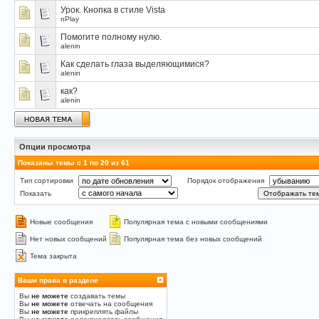
Урок. Кнопка в стиле Vista
nPlay
Помогите полному нулю.
alenin
Как cделать глаза выделяющимися?
alenin
как?
alenin
Опции просмотра
Показаны темы с 1 по 20 из 61
Тип сортировки
Порядок отображения
Показать
Новые сообщения
Популярная тема с новыми сообщениями
Нет новых сообщений
Популярная тема без новых сообщений
Тема закрыта
Ваши права в разделе
Вы
не можете
создавать темы
Вы
не можете
отвечать на сообщения
Вы
не можете
прикреплять файлы