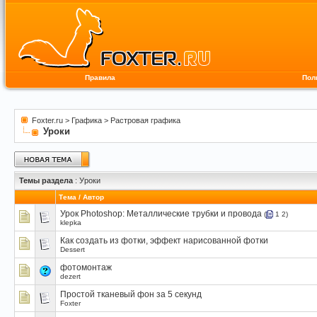
Правила
Пол
Foxter.ru
>
Графика
>
Растровая графика
Уроки
Темы раздела
: Уроки
Тема
/
Автор
Урок Photoshop: Металлические трубки и провода
(
1
2
)
klepka
Как создать из фотки, эффект нарисованной фотки
Dessert
фотомонтаж
dezert
Простой тканевый фон за 5 секунд
Foxter