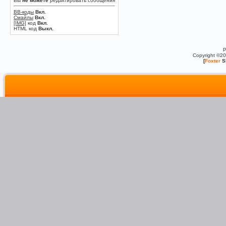
Вы
не можете
редактировать сообщения
BB-коды
Вкл.
Смайлы
Вкл.
[IMG]
код
Вкл.
HTML код
Выкл.
P
Copyright ©2
[
Foxter
S