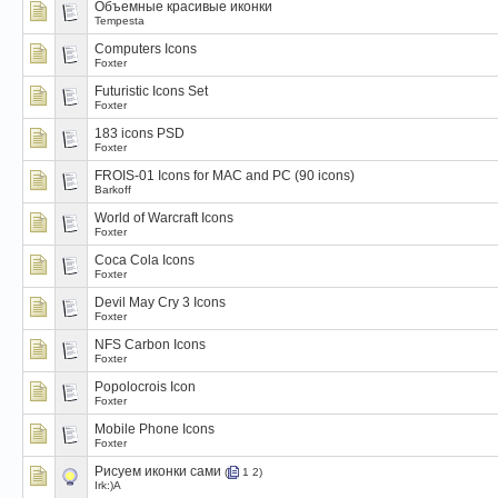
Объемные красивые иконки
Tempesta
Computers Icons
Foxter
Futuristic Icons Set
Foxter
183 icons PSD
Foxter
FROIS-01 Icons for MAC and PC (90 icons)
Barkoff
World of Warcraft Icons
Foxter
Coca Cola Icons
Foxter
Devil May Cry 3 Icons
Foxter
NFS Carbon Icons
Foxter
Popolocrois Icon
Foxter
Mobile Phone Icons
Foxter
Рисуем иконки сами
(
1
2
)
Irk:)A