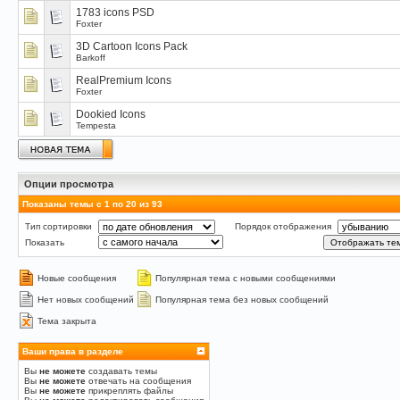
1783 icons PSD
Foxter
3D Cartoon Icons Pack
Barkoff
RealPremium Icons
Foxter
Dookied Icons
Tempesta
Опции просмотра
Показаны темы с 1 по 20 из 93
Тип сортировки
Порядок отображения
Показать
Новые сообщения
Популярная тема с новыми сообщениями
Нет новых сообщений
Популярная тема без новых сообщений
Тема закрыта
Ваши права в разделе
Вы
не можете
создавать темы
Вы
не можете
отвечать на сообщения
Вы
не можете
прикреплять файлы