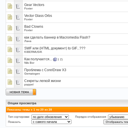
Gear Vectors
Foxter
Vector Glass Orbs
Foxter
Bad Clowns
Foxter
как сделать баннер в Macromedia Flash?
Лана
SWF или (HTML документ) to GIF...???
KIBERMUSIK
Как получается...
(
1
2
)
Nils Bor
Проблема с CorelDraw X3
Gematogen
Секреты легкой жизни
pappel
Опции просмотра
Показаны темы с 1 по 20 из 28
Тип сортировки
Порядок отображения
Показать