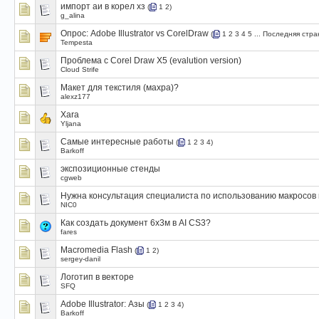
импорт аи в корел хз
(
1
2
)
g_alina
Опрос:
Adobe Illustrator vs CorelDraw
(
1
2
3
4
5
...
Последняя стра
Tempesta
Проблема с Corel Draw X5 (evalution version)
Cloud Strife
Макет для текстиля (махра)?
alexz177
Xara
Yljana
Самые интересные работы
(
1
2
3
4
)
Barkoff
экспозиционные стенды
cgweb
Нужна консультация специалиста по использованию макросов 
NIC0
Как создать документ 6х3м в AI CS3?
fares
Macromedia Flash
(
1
2
)
sergey-danil
Логотип в векторе
SFQ
Adobe Illustrator: Азы
(
1
2
3
4
)
Barkoff