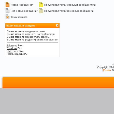
Новые сообщения
Популярная тема с новыми сообщениями
Нет новых сообщений
Популярная тема без новых сообщений
Тема закрыта
Ваши права в разделе
Вы
не можете
создавать темы
Вы
не можете
отвечать на сообщения
Вы
не можете
прикреплять файлы
Вы
не можете
редактировать сообщения
BB-коды
Вкл.
Смайлы
Вкл.
[IMG]
код
Вкл.
HTML код
Выкл.
P
Copyright ©2
[
Foxter
S