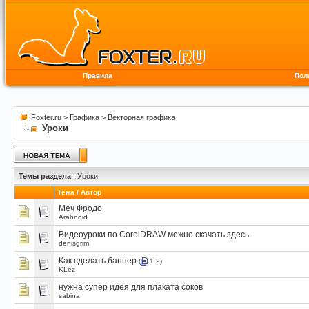
Правила
Пол
Foxter.ru
>
Графика
>
Векторная графика
Уроки
Темы раздела
: Уроки
Тема
/
Автор
Меч Фродо
Arahnoid
Видеоуроки по CorelDRAW можно скачать здесь
denisgrim
Как сделать баннер
(
1
2
)
KLez
нужна супер идея для плаката соков
sabina