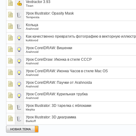
Vextractor 3.93
Tixan
Урок Illustrator: Opasity Mask
Tempesta
Кольца
Arahnoid
Как качественно превратить фотографию в векторную иллюст
kuklovod
Урок CorelDRAW: Вишенки
Arahnoid
Урок CorelDraw: Иконка в стиле СССР
Arahnoid
Урок CorelDRAW: Иконка Часов в стиле Mac OS
Arahnoid
Урок CorelDRAW: Паучки от Arahnoida
Arahnoid
Урок CorelDRAW: Курильная трубка
Arahnoid
Урок Illustrator: 3D тарелка с яблоками
klepka
Урок Illustrator: 3D диаграмма
Barkoff