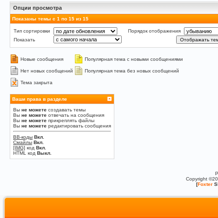
Опции просмотра
Показаны темы с 1 по 15 из 15
Тип сортировки
Порядок отображения
Показать
Новые сообщения
Популярная тема с новыми сообщениями
Нет новых сообщений
Популярная тема без новых сообщений
Тема закрыта
Ваши права в разделе
Вы
не можете
создавать темы
Вы
не можете
отвечать на сообщения
Вы
не можете
прикреплять файлы
Вы
не можете
редактировать сообщения
BB-коды
Вкл.
Смайлы
Вкл.
[IMG]
код
Вкл.
HTML код
Выкл.
P
Copyright ©2
[
Foxter
S