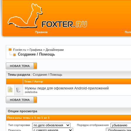
Правила
Пол
Foxter.ru
>
Графика
>
Дизайнерам
Создание / Помощь
Темы раздела
: Создание / Помощь
Тема
/
Автор
Нужны люди для офомления Android-приложений
zeleboba
Опции просмотра
Показаны темы с 1 по 1 из 1
Тип сортировки
Порядок отображения
Показать