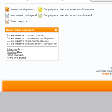
Новые сообщения
Популярная тема с новыми сообщениями
Нет новых сообщений
Популярная тема без новых сообщений
Тема закрыта
Ваши права в разделе
Вы
не можете
создавать темы
Вы
не можете
отвечать на сообщения
Вы
не можете
прикреплять файлы
Вы
не можете
редактировать сообщения
BB-коды
Вкл.
Смайлы
Вкл.
[IMG]
код
Вкл.
HTML код
Выкл.
P
Copyright ©2
[
Foxter
S