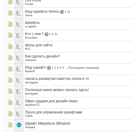
Led Fonts
Foxter
Ищу шрифты Helios
(
1
2
)
Лана
Шрифты
a.uglirzh
Кто с чем ?
(
1
2
3
)
Knuckles
фоны для сайта
M.C.
Как сделать дизайн?
Jarhead
Ищу шрифт!
(
1
2
3
4
5
...
Последняя страница
)
Barkoff
скачать развертки пакетов, папок и тп
denisgrim
Полезные книги можно скачать здесь!
denisgrim
Офис сдадим для дизайн-бюро
skydiver72
Прога для управления шрифтами
YuRA
Шрифт Мирабель (Mirabel)
Anitaka