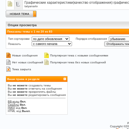
Графические характеристики(качество отображения) графичес
tatyanartv
Опции просмотра
Показаны темы с 1 по 20 из 83
Тип сортировки
Порядок отображения
Показать
Новые сообщения
Популярная тема с новыми сообщениями
Нет новых сообщений
Популярная тема без новых сообщений
Тема закрыта
Ваши права в разделе
Вы
не можете
создавать темы
Вы
не можете
отвечать на сообщения
Вы
не можете
прикреплять файлы
Вы
не можете
редактировать сообщения
BB-коды
Вкл.
Смайлы
Вкл.
[IMG]
код
Вкл.
HTML код
Выкл.
P
Copyright ©2