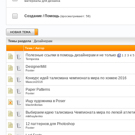
материалы для дизайна
Создание / Помощь
(просматривают: 58)
Темы раздела
: Дизайнерам
Тема
/
Автор
Полезные ссылки в помощь дизайнерам и не только
(
1
2
3
4
5
Tempesta
DesignerMill
Foxter
Конкурс идей талисмана чемпионата мира по хоккею 2016
Mascot2016
Paper Patterns
Foxter
Ищу художника в Poser
blacknikolas
Выбираем идею талисмана Чемпионата мира по легкой атлетик
mikhaylenko
12 паттернов для Photoshop
Foxter