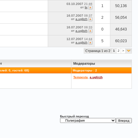
03.10.2007
21:46
1
50,136
от
lix
16.07.2007
08:37
2
56,054
от
a.uglirzh
16.07.2007
08:33
0
46,643
от
a.uglirzh
12.07.2007
14:44
5
60,023
от
a.uglirzh
Страница 1 из 2
1
2
>
т
Модераторы
лей: 0, гостей: 68)
Модераторы : 2
Tempesta
,
a.uglirzh
Быстрый переход