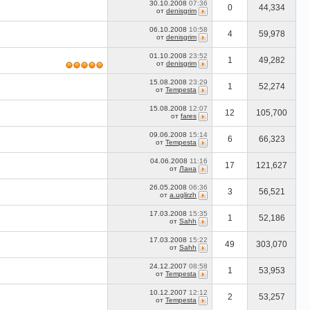
30.10.2008
07:36
0
44,334
от
denisgrim
06.10.2008
10:58
4
59,978
от
denisgrim
01.10.2008
23:52
1
49,282
от
denisgrim
15.08.2008
23:29
1
52,274
от
Tempesta
15.08.2008
12:07
12
105,700
от
fares
09.06.2008
15:14
6
66,323
от
Tempesta
04.06.2008
11:16
17
121,627
от
Лана
26.05.2008
06:36
3
56,521
от
a.uglirzh
17.03.2008
15:35
1
52,186
от
Sahh
17.03.2008
15:22
49
303,070
от
Sahh
24.12.2007
08:58
1
53,953
от
Tempesta
10.12.2007
12:12
2
53,257
от
Tempesta