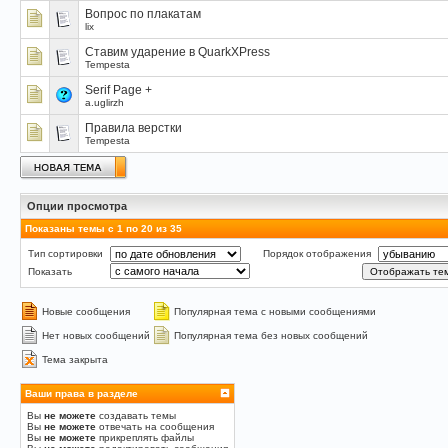
Вопрос по плакатам
lix
Ставим ударение в QuarkXPress
Tempesta
Serif Page +
a.uglirzh
Правила верстки
Tempesta
Опции просмотра
Показаны темы с 1 по 20 из 35
Тип сортировки
Порядок отображения
Показать
Новые сообщения
Популярная тема с новыми сообщениями
Нет новых сообщений
Популярная тема без новых сообщений
Тема закрыта
Ваши права в разделе
Вы
не можете
создавать темы
Вы
не можете
отвечать на сообщения
Вы
не можете
прикреплять файлы