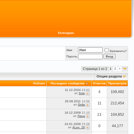
Календарь
Имя
Запомнить?
Пароль
Страница 1 из 2
1
2
>
Опции раздела
Рейтинг
Последнее сообщение
Ответов
Просмотров
11.12.2024
13:41
4
109,492
от
Solo
26.09.2011
14:56
11
212,454
от
Gella
16.12.2009
21:10
13
104,852
от
Лана
24.01.2009
15:28
0
44,177
от
ALex_26