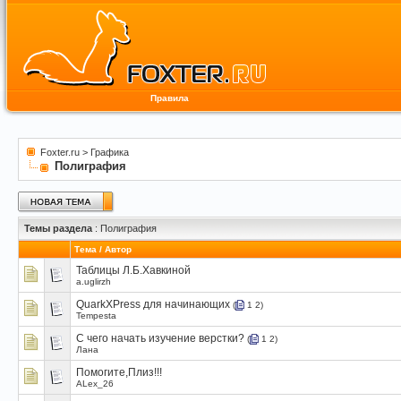
Правила
Foxter.ru
>
Графика
Полиграфия
Темы раздела
: Полиграфия
Тема
/
Автор
Таблицы Л.Б.Хавкиной
a.uglirzh
QuarkXPress для начинающих
(
1
2
)
Tempesta
С чего начать изучение верстки?
(
1
2
)
Лана
Помогите,Плиз!!!
ALex_26