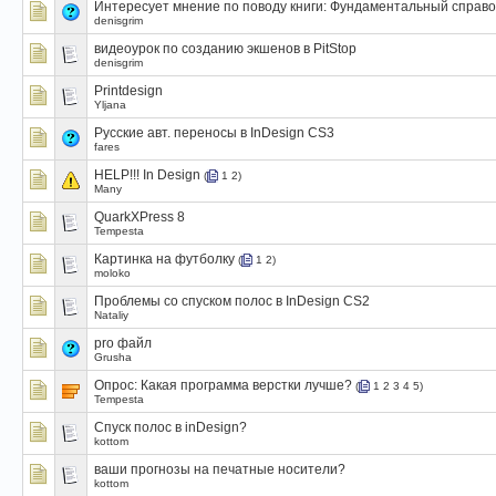
Интересует мнение по поводу книги: Фундаментальный справо
denisgrim
видеоурок по созданию экшенов в PitStop
denisgrim
Printdesign
Yljana
Русские авт. переносы в InDesign CS3
fares
HELP!!! In Design
(
1
2
)
Many
QuarkXPress 8
Tempesta
Картинка на футболку
(
1
2
)
moloko
Проблемы со спуском полос в InDesign CS2
Nataliy
pro файл
Grusha
Опрос:
Какая программа верстки лучше?
(
1
2
3
4
5
)
Tempesta
Спуск полос в inDesign?
kottom
ваши прогнозы на печатные носители?
kottom