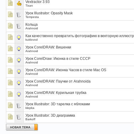
Vextractor 3.93
Tixan
Урок Illustrator: Opasity Mask
Tempesta
Кольца
Arahnoid
Как качественно превратить фотографию в векторную иллюст
kuklovod
Урок CorelDRAW: Вишенки
Arahnoid
Урок CorelDraw: Иконка в стиле СССР
Arahnoid
Урок CorelDRAW: Иконка Часов в стиле Mac OS
Arahnoid
Урок CorelDRAW: Паучки от Arahnoida
Arahnoid
Урок CorelDRAW: Курильная трубка
Arahnoid
Урок Illustrator: 3D тарелка с яблоками
klepka
Урок Illustrator: 3D диаграмма
Barkoff