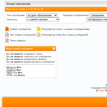
Опции просмотра
Показаны темы с 1 по 15 из 15
Тип сортировки
Порядок отображения
Показать
Новые сообщения
Популярная тема с новыми сообщениями
Нет новых сообщений
Популярная тема без новых сообщений
Тема закрыта
Ваши права в разделе
Вы
не можете
создавать темы
Вы
не можете
отвечать на сообщения
Вы
не можете
прикреплять файлы
Вы
не можете
редактировать сообщения
BB-коды
Вкл.
Смайлы
Вкл.
[IMG]
код
Вкл.
HTML код
Выкл.
P
Copyright ©2
[
Foxter
S