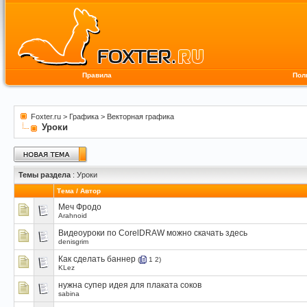
Правила
Пол
Foxter.ru
>
Графика
>
Векторная графика
Уроки
Темы раздела
: Уроки
Тема
/
Автор
Меч Фродо
Arahnoid
Видеоуроки по CorelDRAW можно скачать здесь
denisgrim
Как сделать баннер
(
1
2
)
KLez
нужна супер идея для плаката соков
sabina