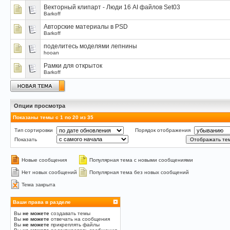
Векторный клипарт - Люди 16 AI файлов Set03
Barkoff
Авторские материалы в PSD
Barkoff
поделитесь моделями лепнины
hooan
Рамки для открыток
Barkoff
Опции просмотра
Показаны темы с 1 по 20 из 35
Тип сортировки
Порядок отображения
Показать
Новые сообщения
Популярная тема с новыми сообщениями
Нет новых сообщений
Популярная тема без новых сообщений
Тема закрыта
Ваши права в разделе
Вы
не можете
создавать темы
Вы
не можете
отвечать на сообщения
Вы
не можете
прикреплять файлы