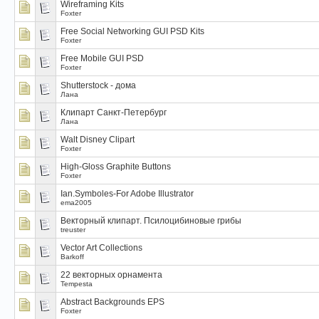
Wireframing Kits
Foxter
Free Social Networking GUI PSD Kits
Foxter
Free Mobile GUI PSD
Foxter
Shutterstock - дома
Лана
Клипарт Санкт-Петербург
Лана
Walt Disney Clipart
Foxter
High-Gloss Graphite Buttons
Foxter
Ian.Symboles-For Adobe Illustrator
ema2005
Вeкторный клипарт. Псилоцибиновые грибы
treuster
Vector Art Collections
Barkoff
22 векторных орнамента
Tempesta
Abstract Backgrounds EPS
Foxter