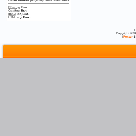
Вы
не можете
редактировать сообщения
BB-коды
Вкл.
Смайлы
Вкл.
[IMG]
код
Вкл.
HTML код
Выкл.
P
Copyright ©2
[
Foxter
S