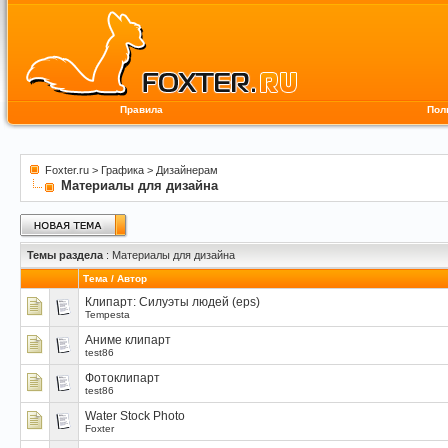
Правила
Пол
Foxter.ru
>
Графика
>
Дизайнерам
Материалы для дизайна
Темы раздела
: Материалы для дизайна
Тема
/
Автор
Клипарт: Силуэты людей (eps)
Tempesta
Аниме клипарт
test86
Фотоклипарт
test86
Water Stock Photo
Foxter