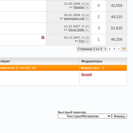
21.02.2008
14:32
0
42,559
от
Natabel
04.01.2008
16:42
2
49,210
от
владимир рэй
12.12.2007
15:45
3
51,820
от
Cloud Strife
03.12.2007
16:35
1
46,258
от
Prol
Страница 1 из 3
1
2
3
>
ствуют
Модераторы
ователей: 0, гостей: 11)
Модераторы : 1
DesteN
Быстрый переход