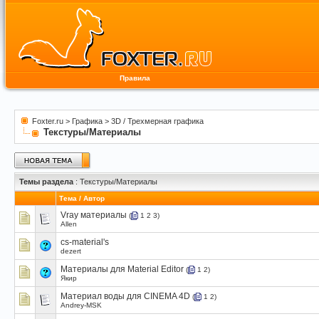
Правила
Foxter.ru
>
Графика
>
3D / Трехмерная графика
Текстуры/Материалы
Темы раздела
: Текстуры/Материалы
Тема
/
Автор
Vray материалы
(
1
2
3
)
Allen
сs-material's
dezert
Материалы для Material Editor
(
1
2
)
Якир
Материал воды для CINEMA 4D
(
1
2
)
Andrey-MSK