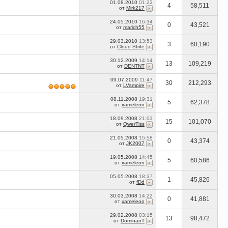
01.08.2010
01:23
4
58,511
от
Mirk217
24.05.2010
16:34
0
43,521
от
marich55
29.03.2010
13:53
3
60,190
от
Cloud Strife
30.12.2009
14:14
13
109,219
от
DENTNT
09.07.2009
11:47
30
212,293
от
LVampire
08.11.2008
19:31
5
62,378
от
xameleon
18.09.2008
21:03
15
101,070
от
QwerTiss
21.05.2008
15:58
0
43,374
от
JK2007
19.05.2008
14:45
5
60,586
от
xameleon
05.05.2008
18:37
1
45,826
от
fDd
30.03.2008
14:22
0
41,881
от
xameleon
29.02.2008
03:15
13
98,472
от
DominanT