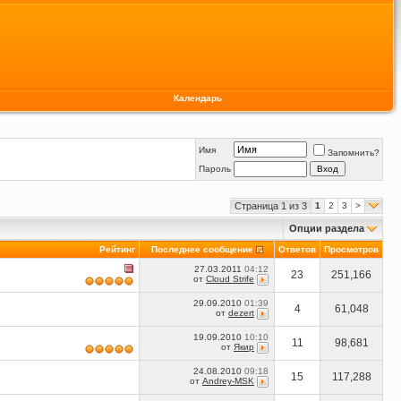
Календарь
Имя
Запомнить?
Пароль
Страница 1 из 3
1
2
3
>
Опции раздела
Рейтинг
Последнее сообщение
Ответов
Просмотров
27.03.2011
04:12
23
251,166
от
Cloud Strife
29.09.2010
01:39
4
61,048
от
dezert
19.09.2010
10:10
11
98,681
от
Якир
24.08.2010
09:18
15
117,288
от
Andrey-MSK