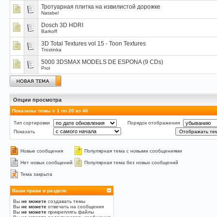
Тротуарная плитка на извилистой дорожке
Natabel
Dosch 3D HDRI
Barkoff
3D Total Textures vol 15 - Toon Textures
Trostinka
5000 3DSMAX MODELS DE ESPONA (9 CDs)
Prol
Опции просмотра
Показаны темы с 1 по 20 из 46
Тип сортировки
Порядок отображения
Показать
Новые сообщения
Популярная тема с новыми сообщениями
Нет новых сообщений
Популярная тема без новых сообщений
Тема закрыта
Ваши права в разделе
Вы
не можете
создавать темы
Вы
не можете
отвечать на сообщения
Вы
не можете
прикреплять файлы