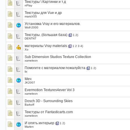
Текстуры \ Картинки и т.д
nPlay
Текстуры для Vue и др
marich55
Установка Vray и его материалов.
Wolf-2000
Текстуры. (большая база)
(
1
2
)
DENTNT
материалы Vray materials
(
1
2
3
4
)
Xo
Sub Dimension Studios Texture Collection
xameleon
Помогите с материалом пожалуйста
(
1
2
)
lix
Меч
JK2007
Evermotion Textures4ever Vol 3
xameleon
Dosch 3D - Surrounding Skies
Barkoff
Текстуры от Fantasticarts.com
xameleon
И опять интерьер
(
1
2
)
Marlen