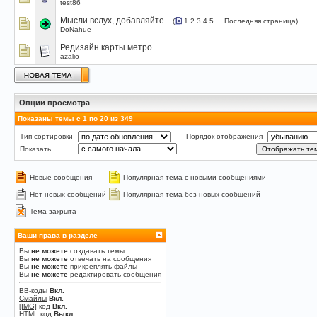
test86
Мысли вслух, добавляйте...
(
1
2
3
4
5
...
Последняя страница
)
DoNahue
Редизайн карты метро
azalio
Опции просмотра
Показаны темы с 1 по 20 из 349
Тип сортировки
Порядок отображения
Показать
Новые сообщения
Популярная тема с новыми сообщениями
Нет новых сообщений
Популярная тема без новых сообщений
Тема закрыта
Ваши права в разделе
Вы
не можете
создавать темы
Вы
не можете
отвечать на сообщения
Вы
не можете
прикреплять файлы
Вы
не можете
редактировать сообщения
BB-коды
Вкл.
Смайлы
Вкл.
[IMG]
код
Вкл.
HTML код
Выкл.