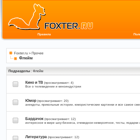
Правила
Пол
Foxter.ru
>
Прочее
Флейм
Подразделы
: Флейм
Кино и ТВ
(просматривают: 4)
Все о телевидении и киноиндустрии
Юмор
(просматривают: 20)
анекдоты, прикольные истории, юмористические картинки и все самое см
Бардачок
(просматривают: 12)
интересное в мире шоу-бизнеса, очевидное-невероятное, тесты, подарки 
Литература
(просматривают: 12)