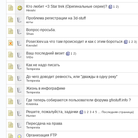
Кто любит <3 Star trek (Оригинальные серии)?
(
1
2
)
Hinishi
Проблема регистрации на 3d-stuff
коты
Вопрос-просьба.
Shas
Poser.kiev.ua что там происходит и как с этим бороться
(
1
2
3
)
Krendel
Ваш последний визит
(
1
2
)
ViGo
Как не надо писать
Tempesta
До чего доводит ревность, или "дважды в одну реку"
Tempesta
Жизнь в инфографике
Tempesta
Где теперь собираются пользователи форума gfxstuff.info ?
Kristinka
Решите, пожалуйста, задачки
(
1
2
3
4
5
...
Последняя страница
)
Hunter
Пересдача на права
Tempesta
Организация FTP