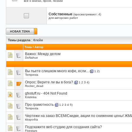
все о книгах, прозе, поэзии
Собственные
(просматривают: 4)
для авторских работ
Темы раздела
: Флейм
Тема
/
Автор
Важно:
Между делом
DoNahue
Вы пьете слишком много кофе, если...
(
1
2
)
Tempesta
Опрос:
Верите ли вы в бога?
(
1
2
3
4
)
Rocker_dead
gfxstuff.ru - 404 Not Found
Kristinka
Про грамотность
(
1
2
3
4
5
)
Tempesta
Чертежи на заказ ВСЕМ/Скидки, акции по снижению цены! ЖМ
kbapo4ta
Подскажите веб-студию для создания сайта?
Fivestars