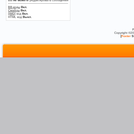
Вы
не можете
редактировать сообщения
BB-коды
Вкл.
Смайлы
Вкл.
[IMG]
код
Вкл.
HTML код
Выкл.
P
Copyright ©2
[
Foxter
S