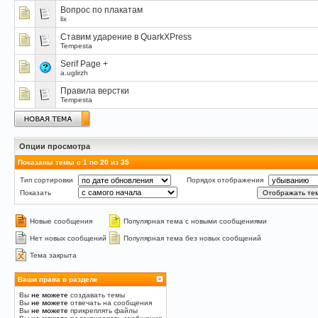
Вопрос по плакатам
lix
Ставим ударение в QuarkXPress
Tempesta
Serif Page +
a.uglirzh
Правила верстки
Tempesta
Опции просмотра
Показаны темы с 1 по 20 из 35
Тип сортировки
Порядок отображения
Показать
Новые сообщения
Популярная тема с новыми сообщениями
Нет новых сообщений
Популярная тема без новых сообщений
Тема закрыта
Ваши права в разделе
Вы
не можете
создавать темы
Вы
не можете
отвечать на сообщения
Вы
не можете
прикреплять файлы