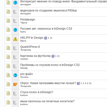
Интересует мнение по поводу книги: Фундаментальный справо
denisgrim
видеоурок по созданию экшенов в PitStop
denisgrim
Printdesign
Yljana
Русские авт. переносы в InDesign CS3
fares
HELP!!! In Design
(
1
2
)
Many
QuarkXPress 8
Tempesta
Картинка на футболку
(
1
2
)
moloko
Проблемы со спуском полос в InDesign CS2
Nataliy
pro файл
Grusha
Опрос:
Какая программа верстки лучше?
(
1
2
3
4
5
)
Tempesta
Спуск полос в inDesign?
kottom
ваши прогнозы на печатные носители?
kottom