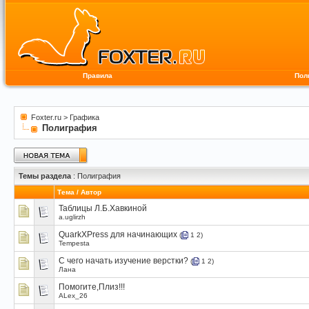
Правила
Пол
Foxter.ru
>
Графика
Полиграфия
Темы раздела
: Полиграфия
Тема
/
Автор
Таблицы Л.Б.Хавкиной
a.uglirzh
QuarkXPress для начинающих
(
1
2
)
Tempesta
С чего начать изучение верстки?
(
1
2
)
Лана
Помогите,Плиз!!!
ALex_26