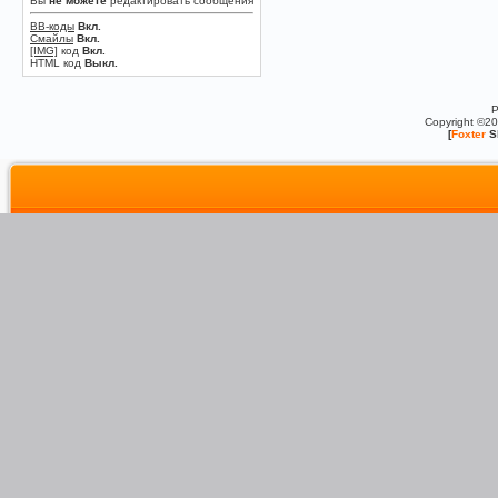
Вы
не можете
редактировать сообщения
BB-коды
Вкл.
Смайлы
Вкл.
[IMG]
код
Вкл.
HTML код
Выкл.
P
Copyright ©2
[
Foxter
S