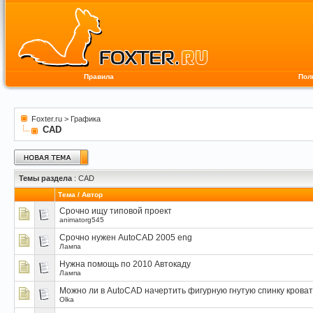
Правила
Пол
Foxter.ru
>
Графика
CAD
Темы раздела
: CAD
Тема
/
Автор
Срочно ищу типовой проект
animatorg545
Срочно нужен AutoCAD 2005 eng
Лампа
Нужна помощь по 2010 Автокаду
Лампа
Можно ли в AutoCAD начертить фигурную гнутую спинку крова
Olka