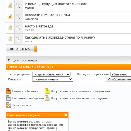
В помощь будущим начертальщикам!
Martini
Autodesk AutoCad 2008 x64
xameleon
Растр в автокаде
me1ika
Как сделать в архикаде стены по линиям?
jusus
Опции просмотра
Показаны темы с 1 по 20 из 31
Тип сортировки
Порядок отображения
Показать
Новые сообщения
Популярная тема с новыми сообщениями
Нет новых сообщений
Популярная тема без новых сообщений
Тема закрыта
Ваши права в разделе
Вы
не можете
создавать темы
Вы
не можете
отвечать на сообщения
Вы
не можете
прикреплять файлы