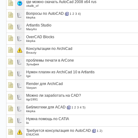
где можно скачать AutoCad 2008 x64 rus
vitalik_of
Вопросы по AutoCAD
(
1
2
3
4
)
klepka
Artlantis Studio
MaryAn
OverCAD Blocks
klepka
Консультации по ArchiCad
Beauty
проблемы печати в АrConе
Зульфия
Нужен плагин из ArchiCad 10 в Artlantis
Ige
Render для ArchiCad
Vasyan
Можно ли заработать на CAD?
tigr1991
Библиотеки для ACAD
(
1
2
3
4
5
)
klepka
Нужна помощь по CATIA
lix
Требуется консультация по AutoCAD
(
1
2
)
ENUCHA