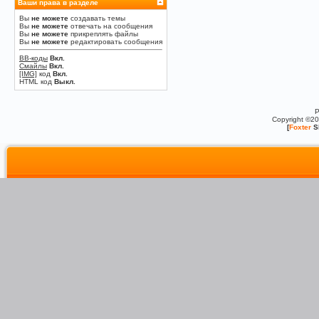
Ваши права в разделе
Вы
не можете
создавать темы
Вы
не можете
отвечать на сообщения
Вы
не можете
прикреплять файлы
Вы
не можете
редактировать сообщения
BB-коды
Вкл.
Смайлы
Вкл.
[IMG]
код
Вкл.
HTML код
Выкл.
P
Copyright ©2
[
Foxter
S