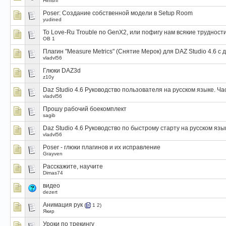
Hinishi
Poser: Создание собственной модели в Setup Room
yudined
To Love-Ru Trouble no GenX2, или пофигу нам всякие трудности
OB 1
Плагин "Measure Metrics" (Снятие Мерок) для DAZ Studio 4.6 с
vladvl56
Глюки DAZ3d
z10y
Daz Studio 4.6 Руководство пользователя на русском языке. Ча
vladvl56
Прошу рабочий боекомплект
sagib
Daz Studio 4.6 Руководство по быстрому старту на русском язы
vladvl56
Poser - глюки плагинов и их исправление
Grayven
Расскажите, научите
Dimas74
видео
dezert
Анимация рук
(
1
2
)
Якир
Уроки по трекингу