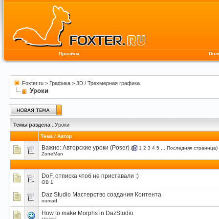
Правила
Пол
Foxter.ru
>
Графика
>
3D / Трехмерная графика
Уроки
Темы раздела
: Уроки
Тема
/
Автор
Важно:
Авторские уроки (Poser)
(
1
2
3
4
5
...
Последняя страница
)
ZoneMan
DoF, отписка чтоб не приставали :)
OB 1
Daz Studio Мастерство создания Контента
nomad
How to make Morphs in DazStudio