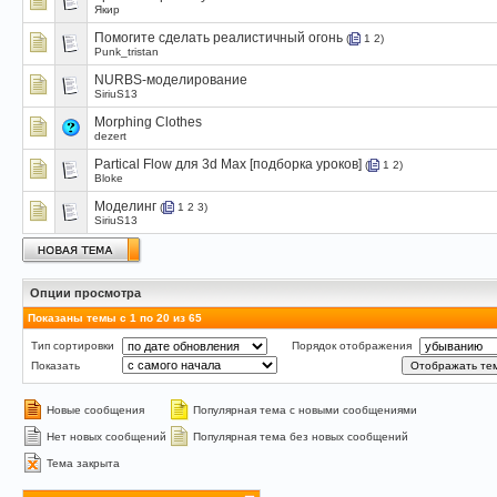
Якир
Помогите сделать реалистичный огонь
(
1
2
)
Punk_tristan
NURBS-моделирование
SiriuS13
Morphing Clothes
dezert
Partical Flow для 3d Max [подборка уроков]
(
1
2
)
Bloke
Моделинг
(
1
2
3
)
SiriuS13
Опции просмотра
Показаны темы с 1 по 20 из 65
Тип сортировки
Порядок отображения
Показать
Новые сообщения
Популярная тема с новыми сообщениями
Нет новых сообщений
Популярная тема без новых сообщений
Тема закрыта