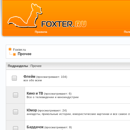
Правила
Пол
Foxter.ru
Прочее
Подразделы
: Прочее
Флейм
(просматривают: 104)
все обо всем
Кино и ТВ
(просматривают: 6)
Все о телевидении и киноиндустрии
Юмор
(просматривают: 24)
анекдоты, прикольные истории, юмористические картинки и все самое 
Бардачок
(просматривают: 9)