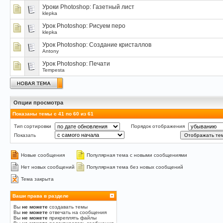
Уроки Photoshop: Газетный лист
klepka
Урок Photoshop: Рисуем перо
klepka
Урок Photoshop: Создание кристаллов
Antony
Урок Photoshop: Печати
Tempesta
Опции просмотра
Показаны темы с 41 по 60 из 61
Тип сортировки
Порядок отображения
Показать
Новые сообщения
Популярная тема с новыми сообщениями
Нет новых сообщений
Популярная тема без новых сообщений
Тема закрыта
Ваши права в разделе
Вы
не можете
создавать темы
Вы
не можете
отвечать на сообщения
Вы
не можете
прикреплять файлы