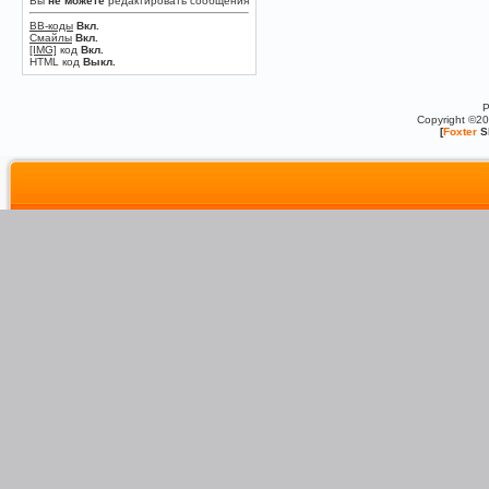
Вы
не можете
редактировать сообщения
BB-коды
Вкл.
Смайлы
Вкл.
[IMG]
код
Вкл.
HTML код
Выкл.
P
Copyright ©2
[
Foxter
S