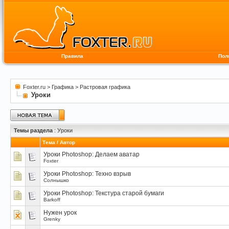
Правила
Пол
Foxter.ru
>
Графика
>
Растровая графика
Уроки
Темы раздела
: Уроки
Тема
/
Автор
Уроки Photoshop: Делаем аватар
Foxter
Уроки Photoshop: Техно взрыв
Солнышко
Уроки Photoshop: Текстура старой бумаги
Barkoff
Нужен урок
Grenky