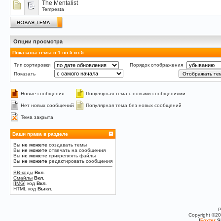
The Mentalist
Tempesta
Опции просмотра
Показаны темы с 1 по 5 из 5
Тип сортировки
Порядок отображения
Показать
Новые сообщения
Популярная тема с новыми сообщениями
Нет новых сообщений
Популярная тема без новых сообщений
Тема закрыта
Ваши права в разделе
Вы
не можете
создавать темы
Вы
не можете
отвечать на сообщения
Вы
не можете
прикреплять файлы
Вы
не можете
редактировать сообщения
BB-коды
Вкл.
Смайлы
Вкл.
[IMG]
код
Вкл.
HTML код
Выкл.
P
Copyright ©2
[
Foxter
S