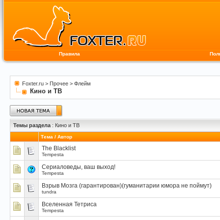
Правила
Пол
Foxter.ru
>
Прочее
>
Флейм
Кино и ТВ
Темы раздела
: Кино и ТВ
Тема
/
Автор
The Blacklist
Tempesta
Сериаловеды, ваш выход!
Tempesta
Взрыв Мозга (гарантирован)(гуманитарии юмора не поймут)
tundra
Вселенная Тетриса
Tempesta