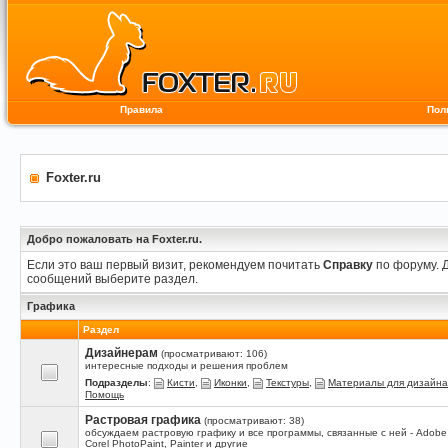
Правила
Пол
Foxter.ru
Добро пожаловать на Foxter.ru.
Если это ваш первый визит, рекомендуем почитать
Справку
по форуму. 
сообщений выберите раздел.
Графика
Раздел
Дизайнерам
(просматривают: 106)
интересные подходы и решения проблем
Подразделы
:
Кисти
,
Иконки
,
Текстуры
,
Материалы для дизайна
Помощь
Растровая графика
(просматривают: 38)
обсуждаем растровую графику и все программы, связанные с ней - Adobe
Corel PhotoPaint, Painter и другие