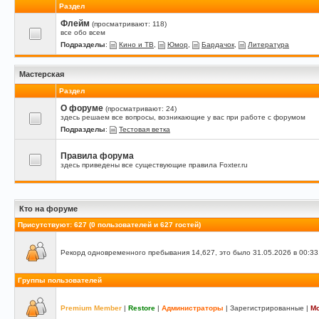
Раздел
Флейм
(просматривают: 118)
все обо всем
Подразделы
:
Кино и ТВ
,
Юмор
,
Бардачок
,
Литература
Мастерская
Раздел
О форуме
(просматривают: 24)
здесь решаем все вопросы, возникающие у вас при работе с форумом
Подразделы
:
Тестовая ветка
Правила форума
здесь приведены все существующие правила Foxter.ru
Кто на форуме
Присутствуют
: 627 (0 пользователей и 627 гостей)
Рекорд одновременного пребывания 14,627, это было 31.05.2026 в 00:33
Группы пользователей
Premium Member
|
Restore
|
Администраторы
|
Зарегистрированные
|
М