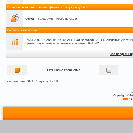
Пользователи, посетившие форум за текущий день: 0
Сегодня на форуме никого не было
Foxter.ru статистика
Темы: 3,823, Сообщения: 48,214, Пользователи: 3,764,
Активные участник
Приветствуем нового пользователя,
msonpitto1342
Все разделы п
Есть новые сообщения
Часовой пояс GMT +3, время:
19:38
.
P
Copyright ©2
[
Foxter
S