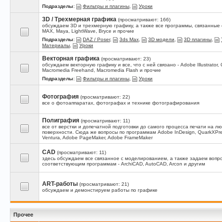
Подразделы
:
Фильтры и плагины
,
Уроки
3D / Трехмерная графика
(просматривают: 166)
обсуждаем 3D и трехмерную графику, а также все программы, связанные с
MAX, Maya, LightWave, Bryce и прочие
Подразделы
:
DAZ / Poser
,
3ds Max
,
3D модели
,
3D плагины
,
Материалы
,
Уроки
Векторная графика
(просматривают: 23)
обсуждаем векторную графику и все, что с ней связано - Adobe Illustrator, 
Macromedia Freehand, Macromedia Flash и прочие
Подразделы
:
Фильтры и плагины
,
Уроки
Фотография
(просматривают: 22)
все о фотоаппаратах, фотографах и технике фотографирования
Полиграфия
(просматривают: 11)
все от верстки и допечатной подготовки до самого процесса печати на л
поверхности. Сюда же вопросы по программам Adobe InDesign, QuarkXPres
Ventura, Adobe PageMaker, Adobe FrameMaker
CAD
(просматривают: 11)
здесь обсуждаем все связанное с моделированием, а также задаем вопр
соответствующим программам - ArchiCAD, AutoCAD, Arcon и другим
ART-работы
(просматривают: 21)
обсуждаем и демонстируем работы по графике
Прочее