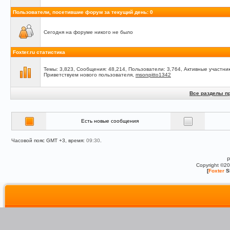
Пользователи, посетившие форум за текущий день: 0
Сегодня на форуме никого не было
Foxter.ru статистика
Темы: 3,823, Сообщения: 48,214, Пользователи: 3,764,
Активные участник
Приветствуем нового пользователя,
msonpitto1342
Все разделы п
Есть новые сообщения
Часовой пояс GMT +3, время:
09:30
.
P
Copyright ©2
[
Foxter
S