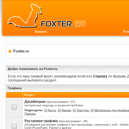
Правила
Пол
Foxter.ru
Добро пожаловать на Foxter.ru.
Если это ваш первый визит, рекомендуем почитать
Справку
по форуму. 
сообщений выберите раздел.
Графика
Раздел
Дизайнерам
(просматривают: 97)
интересные подходы и решения проблем
Подразделы
:
Кисти
,
Иконки
,
Текстуры
,
Материалы для дизайна
Помощь
Растровая графика
(просматривают: 38)
обсуждаем растровую графику и все программы, связанные с ней - Adobe
Corel PhotoPaint, Painter и другие