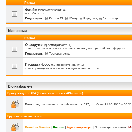
Раздел
Флейм
(просматривают: 42)
все обо всем
Подразделы
:
Кино и ТВ
,
Юмор
,
Бардачок
,
Литература
Мастерская
Раздел
О форуме
(просматривают: 1)
здесь решаем все вопросы, возникающие у вас при работе с форумом
Подразделы
:
Тестовая ветка
Правила форума
(просматривают: 1)
здесь приведены все существующие правила Foxter.ru
Кто на форуме
Присутствуют
: 424 (0 пользователей и 424 гостей)
Рекорд одновременного пребывания 14,627, это было 31.05.2026 в 00:33
Группы пользователей
Premium Member
|
Restore
|
Администраторы
|
Зарегистрированные
|
М