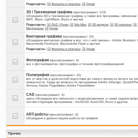
Подразделы
:
Фильтры и плагины
,
Уроки
3D / Трехмерная графика
(просматривают: 123)
обсуждаем 3D и трехмерную графику, а также все программы, связанные с
MAX, Maya, LightWave, Bryce и прочие
Подразделы
:
DAZ / Poser
,
3ds Max
,
3D модели
,
3D плагины
,
Материалы
,
Уроки
Векторная графика
(просматривают: 20)
обсуждаем векторную графику и все, что с ней связано - Adobe Illustrator, 
Macromedia Freehand, Macromedia Flash и прочие
Подразделы
:
Фильтры и плагины
,
Уроки
Фотография
(просматривают: 6)
все о фотоаппаратах, фотографах и технике фотографирования
Полиграфия
(просматривают: 10)
все от верстки и допечатной подготовки до самого процесса печати на л
поверхности. Сюда же вопросы по программам Adobe InDesign, QuarkXPres
Ventura, Adobe PageMaker, Adobe FrameMaker
CAD
(просматривают: 4)
здесь обсуждаем все связанное с моделированием, а также задаем вопр
соответствующим программам - ArchiCAD, AutoCAD, Arcon и другим
ART-работы
(просматривают: 8)
обсуждаем и демонстируем работы по графике
Прочее