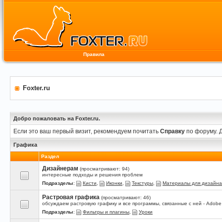
Правила
Foxter.ru
Добро пожаловать на Foxter.ru.
Если это ваш первый визит, рекомендуем почитать
Справку
по форуму. 
Графика
Раздел
Дизайнерам
(просматривают: 94)
интересные подходы и решения проблем
Подразделы
:
Кисти
,
Иконки
,
Текстуры
,
Материалы для дизайна
Растровая графика
(просматривают: 46)
обсуждаем растровую графику и все программы, связанные с ней - Adobe P
Подразделы
:
Фильтры и плагины
,
Уроки