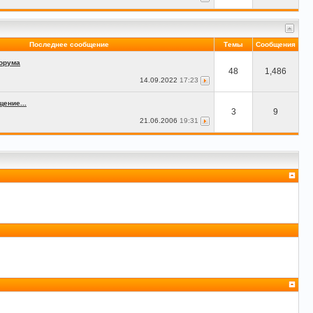
Последнее сообщение
Темы
Сообщения
орума
48
1,486
14.09.2022
17:23
ение...
3
9
21.06.2006
19:31