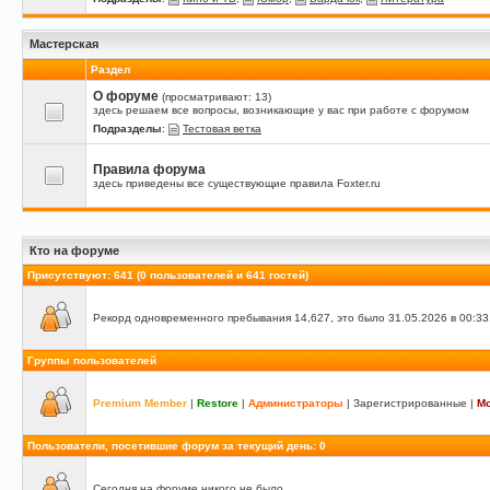
Мастерская
Раздел
О форуме
(просматривают: 13)
здесь решаем все вопросы, возникающие у вас при работе с форумом
Подразделы
:
Тестовая ветка
Правила форума
здесь приведены все существующие правила Foxter.ru
Кто на форуме
Присутствуют
: 641 (0 пользователей и 641 гостей)
Рекорд одновременного пребывания 14,627, это было 31.05.2026 в 00:33
Группы пользователей
Premium Member
|
Restore
|
Администраторы
|
Зарегистрированные
|
М
Пользователи, посетившие форум за текущий день: 0
Сегодня на форуме никого не было