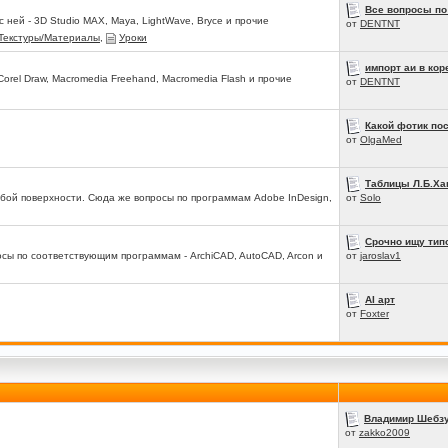
Все вопросы по
ней - 3D Studio MAX, Maya, LightWave, Bryce и прочие
от
DENTNT
Текстуры/Материалы
,
Уроки
импорт аи в кор
 Corel Draw, Macromedia Freehand, Macromedia Flash и прочие
от
DENTNT
Какой фотик по
от
OlgaMed
Таблицы Л.Б.Ха
любой поверхности. Сюда же вопросы по программам Adobe InDesign,
от
Solo
Срочно ищу тип
сы по соответствующим программам - ArchiCAD, AutoCAD, Arcon и
от
jaroslav1
AI арт
от
Foxter
Владимир Шебзух
от
zakko2009