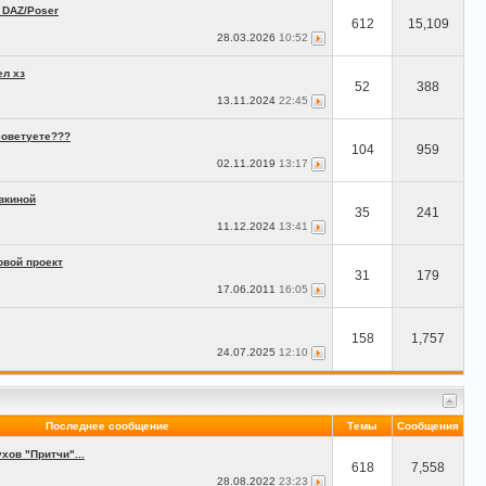
 DAZ/Poser
612
15,109
28.03.2026
10:52
ел хз
52
388
13.11.2024
22:45
советуете???
104
959
02.11.2019
13:17
вкиной
35
241
11.12.2024
13:41
овой проект
31
179
17.06.2011
16:05
158
1,757
24.07.2025
12:10
Последнее сообщение
Темы
Сообщения
ов "Притчи"...
618
7,558
28.08.2022
23:23