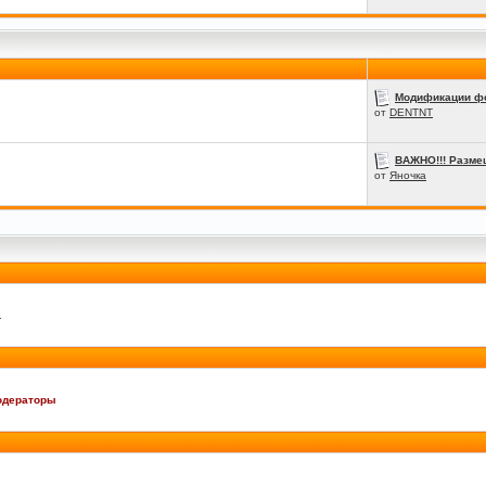
Модификации ф
от
DENTNT
ВАЖНО!!! Размещ
от
Яночка
.
одераторы