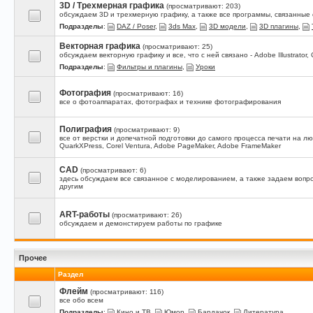
3D / Трехмерная графика
(просматривают: 203)
обсуждаем 3D и трехмерную графику, а также все программы, связанные с 
Подразделы
:
DAZ / Poser
,
3ds Max
,
3D модели
,
3D плагины
,
Векторная графика
(просматривают: 25)
обсуждаем векторную графику и все, что с ней связано - Adobe Illustrator,
Подразделы
:
Фильтры и плагины
,
Уроки
Фотография
(просматривают: 16)
все о фотоаппаратах, фотографах и технике фотографирования
Полиграфия
(просматривают: 9)
все от верстки и допечатной подготовки до самого процесса печати на 
QuarkXPress, Corel Ventura, Adobe PageMaker, Adobe FrameMaker
CAD
(просматривают: 6)
здесь обсуждаем все связанное с моделированием, а также задаем вопро
другим
ART-работы
(просматривают: 26)
обсуждаем и демонстируем работы по графике
Прочее
Раздел
Флейм
(просматривают: 116)
все обо всем
Подразделы
:
Кино и ТВ
,
Юмор
,
Бардачок
,
Литература