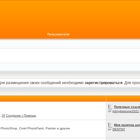
Пользователи
Для размещения своих сообщений необходимо
зарегистрироваться
. Для пр
Полезные ссылк
от
johnybeeone2021
,
Создание / Помощь
Моя палитра ант
hotoShop, Corel PhotoPaint, Painter и другие
от
DENTNT