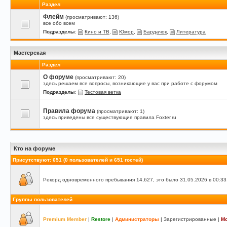
Раздел
Флейм
(просматривают: 136)
все обо всем
Подразделы
:
Кино и ТВ
,
Юмор
,
Бардачок
,
Литература
Мастерская
Раздел
О форуме
(просматривают: 20)
здесь решаем все вопросы, возникающие у вас при работе с форумом
Подразделы
:
Тестовая ветка
Правила форума
(просматривают: 1)
здесь приведены все существующие правила Foxter.ru
Кто на форуме
Присутствуют
: 651 (0 пользователей и 651 гостей)
Рекорд одновременного пребывания 14,627, это было 31.05.2026 в 00:33
Группы пользователей
Premium Member
|
Restore
|
Администраторы
|
Зарегистрированные
|
М