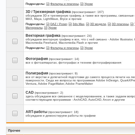
Подразделы
:
Фильтры и плагины
,
Уроки
3D / Трехмерная графика
(просматривают: 167)
обсуждаем 3D и трехмерную графику, а также все программы, связанные с
MAX, Maya, LightWave, Bryce и прочие
Подразделы
:
DAZ / Poser
,
3ds Max
,
3D модели
,
3D плагины
,
Материалы
,
Уроки
Векторная графика
(просматривают: 24)
обсуждаем векторную графику и все, что с ней связано - Adobe Illustrator, 
Macromedia Freehand, Macromedia Flash и прочие
Подразделы
:
Фильтры и плагины
,
Уроки
Фотография
(просматривают: 14)
все о фотоаппаратах, фотографах и технике фотографирования
Полиграфия
(просматривают: 9)
все от верстки и допечатной подготовки до самого процесса печати на л
поверхности. Сюда же вопросы по программам Adobe InDesign, QuarkXPres
Ventura, Adobe PageMaker, Adobe FrameMaker
CAD
(просматривают: 2)
здесь обсуждаем все связанное с моделированием, а также задаем вопр
соответствующим программам - ArchiCAD, AutoCAD, Arcon и другим
ART-работы
(просматривают: 18)
обсуждаем и демонстируем работы по графике
Прочее