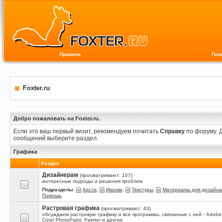
Правила
Пол
Foxter.ru
Добро пожаловать на Foxter.ru.
Если это ваш первый визит, рекомендуем почитать
Справку
по форуму. 
сообщений выберите раздел.
Графика
Раздел
Дизайнерам
(просматривают: 107)
интересные подходы и решения проблем
Подразделы
:
Кисти
,
Иконки
,
Текстуры
,
Материалы для дизайна
Помощь
Растровая графика
(просматривают: 43)
обсуждаем растровую графику и все программы, связанные с ней - Adobe
Corel PhotoPaint, Painter и другие