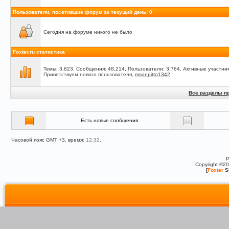
Пользователи, посетившие форум за текущий день: 0
Сегодня на форуме никого не было
Foxter.ru статистика
Темы: 3,823, Сообщения: 48,214, Пользователи: 3,764,
Активные участник
Приветствуем нового пользователя,
msonpitto1342
Все разделы п
Есть новые сообщения
Часовой пояс GMT +3, время:
12:32
.
P
Copyright ©2
[
Foxter
S