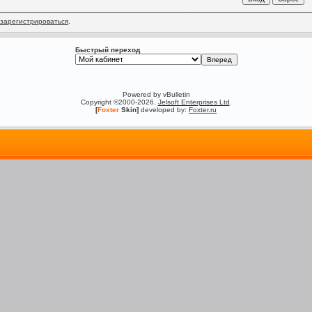
зарегистрироваться
.
Быстрый переход
Powered by vBulletin
Copyright ©2000-2026,
Jelsoft Enterprises Ltd
.
[
Foxter
Skin]
developed by:
Foxter.ru