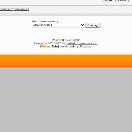
зарегистрироваться
.
Быстрый переход
Powered by vBulletin
Copyright ©2000-2026,
Jelsoft Enterprises Ltd
.
[
Foxter
Skin]
developed by:
Foxter.ru