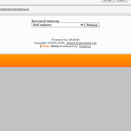
зарегистрироваться
.
Быстрый переход
Powered by vBulletin
Copyright ©2000-2026,
Jelsoft Enterprises Ltd
.
[
Foxter
Skin]
developed by:
Foxter.ru