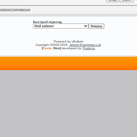
зарегистрироваться
.
Быстрый переход
Powered by vBulletin
Copyright ©2000-2026,
Jelsoft Enterprises Ltd
.
[
Foxter
Skin]
developed by:
Foxter.ru