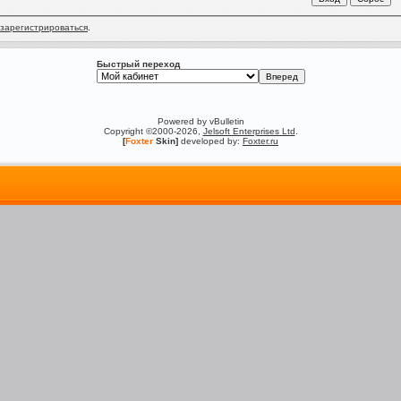
зарегистрироваться
.
Быстрый переход
Powered by vBulletin
Copyright ©2000-2026,
Jelsoft Enterprises Ltd
.
[
Foxter
Skin]
developed by:
Foxter.ru