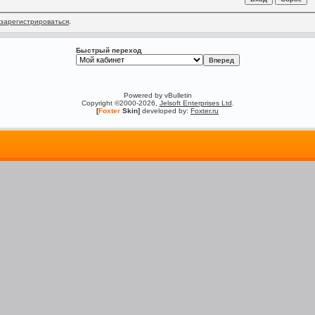
зарегистрироваться
.
Быстрый переход
Powered by vBulletin
Copyright ©2000-2026,
Jelsoft Enterprises Ltd
.
[
Foxter
Skin]
developed by:
Foxter.ru