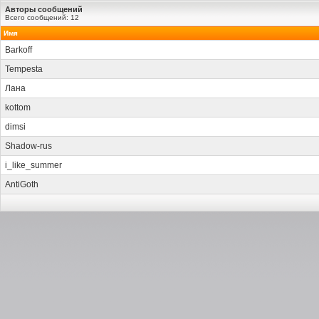
Авторы сообщений
Всего сообщений: 12
Имя
Barkoff
Tempesta
Лана
kottom
dimsi
Shadow-rus
i_like_summer
AntiGoth