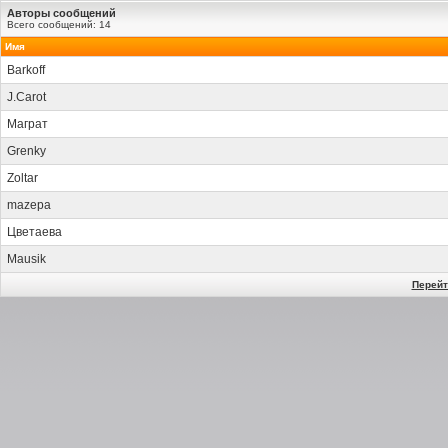
Авторы сообщений
Всего сообщений: 14
Имя
Barkoff
J.Carot
Маграт
Grenky
Zoltar
mazepa
Цветаева
Mausik
Перейт