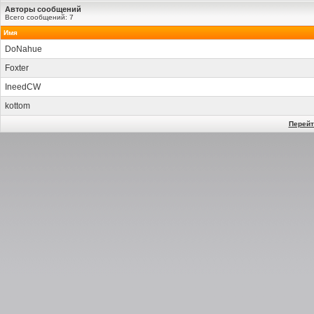
Авторы сообщений
Всего сообщений: 7
Имя
DoNahue
Foxter
IneedCW
kottom
Перейт