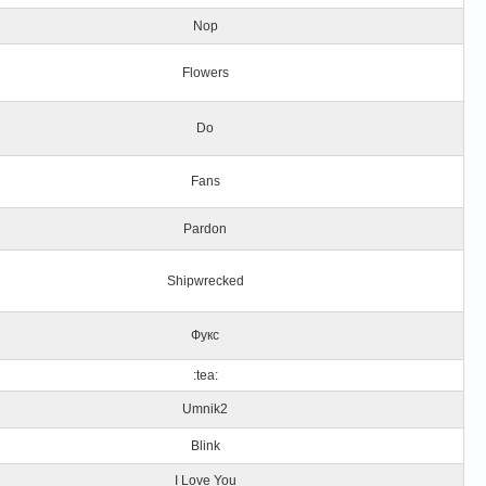
Nop
Flowers
Do
Fans
Pardon
Shipwrecked
Фукс
:tea:
Umnik2
Blink
I Love You