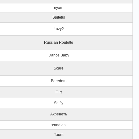
:nyam:
Spiteful
Lazy2
Russian Roulette
Dance Baby
Scare
Boredom
Flirt
Shifty
Ахренеть
:candies:
Taunt