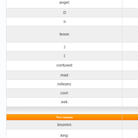
:angel:
:D
:o
:tease:
:)
:(
:confused:
:mad:
:rolleyes:
:cool:
:eek:
Что пишем
:kissmini:
:king: