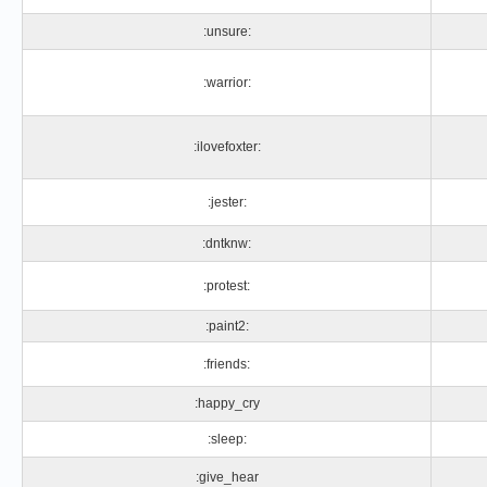
:unsure:
:warrior:
:ilovefoxter:
:jester:
:dntknw:
:protest:
:paint2:
:friends:
:happy_cry
:sleep:
:give_hear