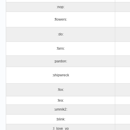
:nop:
:flowers:
:do:
:fans:
:pardon:
:shipwreck
:fox:
:tea:
:umnik2:
:blink:
:I_love_yo