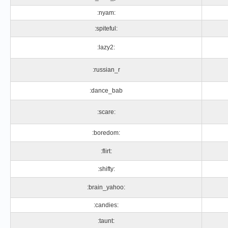
:nyam:
:spiteful:
:lazy2:
:russian_r
:dance_bab
:scare:
:boredom:
:flirt:
:shifty:
:brain_yahoo:
:candies:
:taunt: