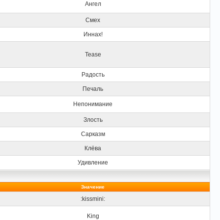
Ангел
Смех
Иннах!
Tease
Радость
Печаль
Непонимание
Злость
Сарказм
Клёва
Удивление
Значение
:kissmini:
King