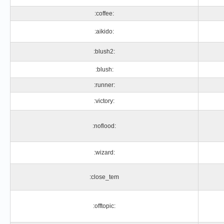
:coffee:
:aikido:
:blush2:
:blush:
:runner:
:victory:
:noflood:
:wizard:
:close_tem
:offtopic: