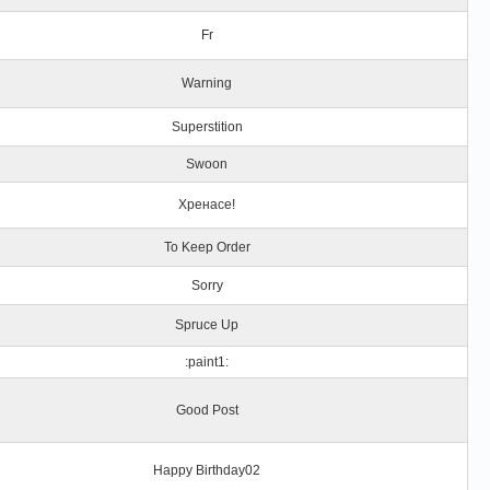
Fr
Warning
Superstition
Swoon
Хренасе!
To Keep Order
Sorry
Spruce Up
:paint1:
Good Post
Happy Birthday02