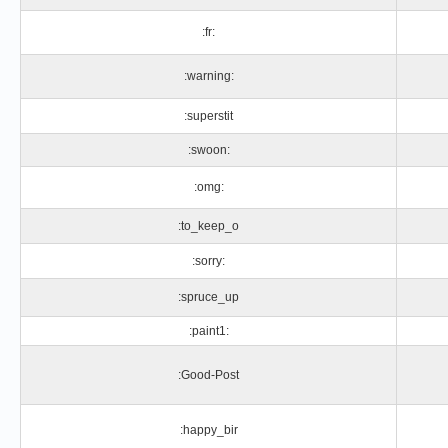
:fr:
:warning:
:superstit
:swoon:
:omg:
:to_keep_o
:sorry:
:spruce_up
:paint1:
:Good-Post
:happy_bir