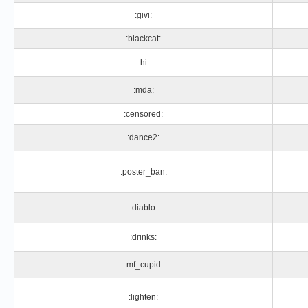
:givi:
:blackcat:
:hi:
:mda:
:censored:
:dance2:
:poster_ban:
:diablo:
:drinks:
:mf_cupid:
:lighten: