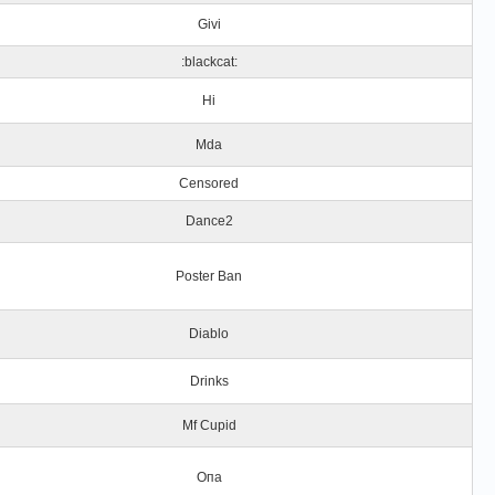
Givi
:blackcat:
Hi
Mda
Censored
Dance2
Poster Ban
Diablo
Drinks
Mf Cupid
Опа