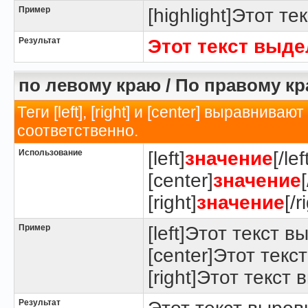
Пример
[highlight]Этот те
Результат
Этот текст выд
по левому краю / По правому кр
Теги [left], [right] и [center] выравнив
соответственно.
Использование
[left]
значение
[/lef
[center]
значение
[right]
значение
[/r
Пример
[left]Этот текст в
[center]Этот текс
[right]Этот текст
Результат