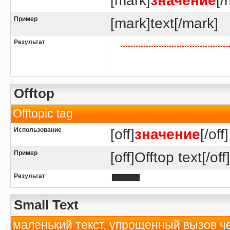
[mark]
значение
[/
Пример
[mark]text[/mark]
Результат
Offtop
Offtopic tag
Использование
[off]
значение
[/off]
Пример
[off]Offtop text[/off]
Результат
Offtop text
Small Text
маленький текст, упрощенный вызов че