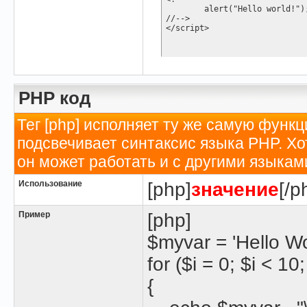
	alert("Hello world!");

//-->

</script>
PHP код
Тег [php] исполняет ту же самую функци
подсвечивает синтаксис языка PHP. Хо
он может работать и с другими языкам
Использование
[php]
значение
[/p
Пример
[php]
$myvar = 'Hello Wor
for ($
i = 0; $i < 10
{