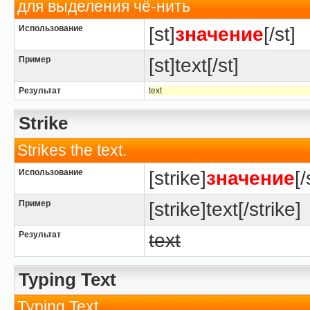
для выделения чё-нить
Использование
[st]
значение
[/st]
Пример
[st]text[/st]
Результат
text
Strike
Strikes the text.
Использование
[strike]
значение
[/
Пример
[strike]text[/strike]
Результат
text
Typing Text
Typing Text