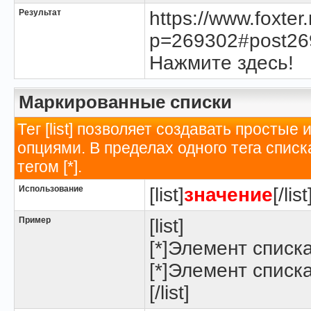
Результат
https://www.foxte
p=269302#post26
Нажмите здесь!
Маркированные списки
Тег [list] позволяет создавать просты
опциями. В пределах одного тега спис
тегом [*].
Использование
[list]
значение
[/list
Пример
[list]
[*]Элемент списк
[*]Элемент списк
[/list]