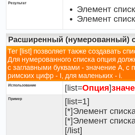
Результат
Элемент списк
Элемент списк
Расширенный (нумерованный) 
Тег [list] позволяет также создавать 
Для нумерованного списка опция долж
с заглавными буквами - значение A, с
римских цифр - I, для маленьких - i.
Использование
[list=
Опция
]
знач
Пример
[list=1]
[*]Элемент списк
[*]Элемент списк
[/list]