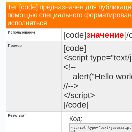
Тег [code] предназначен для публикац
помощью специального форматирования
исполняться.
Использование
[code]
значение
[/
Пример
[code]
<script type="text/
<!--
alert("Hello world
//-->
</script>
[/code]
Результат
Код:
<script type="text/javascript"
<!--
