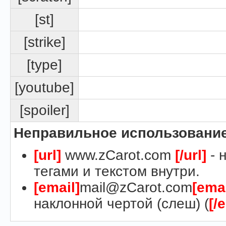
[st]
[strike]
[type]
[youtube]
[spoiler]
Неправильное использование
[url]
www.zCarot.com
[/url]
- 
тегами и текстом внутри.
[email]
mail@zCarot.com
[emai
наклонной чертой (слеш) (
[/