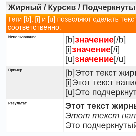
Жирный / Курсив / Подчеркнуты
Теги [b], [i] и [u] позволяют сделать 
соответственно.
Использование
[b]
значение
[/b]
[i]
значение
[/i]
[u]
значение
[/u]
Пример
[b]Этот текст жир
[i]Этот текст напи
[u]Это подчеркнут
Результат
Этот текст жир
Этот текст нап
Это подчеркнутый