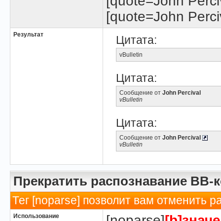
[quote=John Perciv
[quote=John Perciv
Результат
Цитата:
vBulletin
Цитата:
Сообщение от
John Percival
vBulletin
Цитата:
Сообщение от
John Percival
vBulletin
Прекратить распознавание BB-
Тег [noparse] позволит вам отменить р
Использование
[noparse]
[b]значе