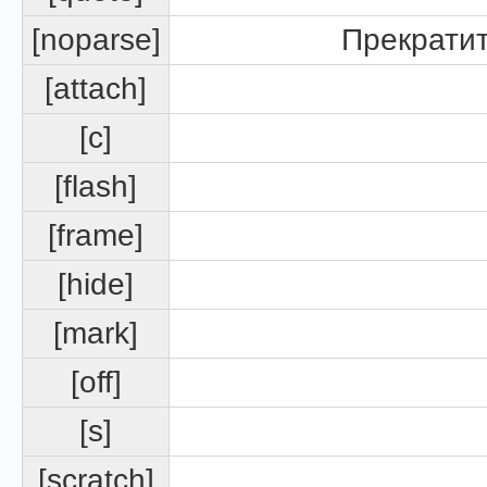
[noparse]
Прекратит
[attach]
[c]
[flash]
[frame]
[hide]
[mark]
[off]
[s]
[scratch]