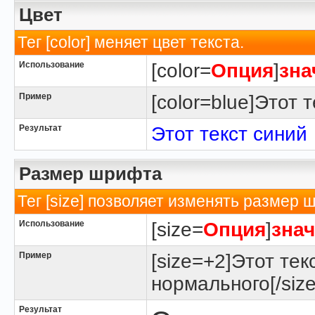
Цвет
Тег [color] меняет цвет текста.
Использование
[color=
Опция
]
зна
Пример
[color=blue]Этот т
Результат
Этот текст синий
Размер шрифта
Тег [size] позволяет изменять размер 
Использование
[size=
Опция
]
зна
Пример
[size=+2]Этот тек
нормального[/size
Результат