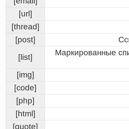
[email]
[url]
[thread]
[post]
Сс
Маркированные спи
[list]
[img]
[code]
[php]
[html]
[quote]