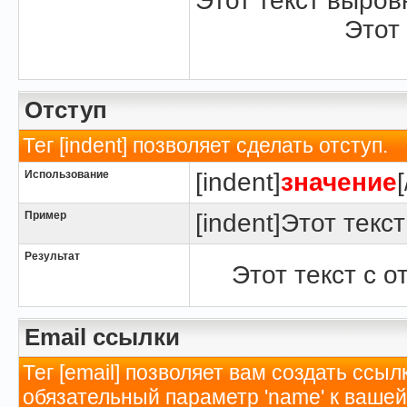
Этот текст выров
Этот
Отступ
Тег [indent] позволяет сделать отступ.
Использование
[indent]
значение
Пример
[indent]Этот текст
Результат
Этот текст с о
Email ссылки
Тег [email] позволяет вам создать ссы
обязательный параметр 'name' к вашей