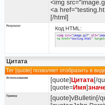
<img src="image.gi
<a href="testing.h
[/html]
Результат
Код HTML:
<img src=
"image.gif"
 alt=
"ima
<a href=
"testing.html"
 target
Цитата
Тег [quote] позволяет отобразить в вид
Использование
[quote]
Цитата
[/qu
[quote=
Имя
]
знач
Пример
[quote]vBulletin[/q