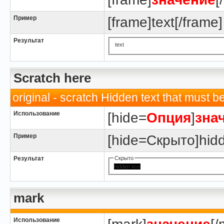
Пример
[frame]text[/frame]
Результат
text
Scratch here
original - scratch Hidden text that must be 
Использование
[hide=
Опция
]
зна
Пример
[hide=Скрыто]hidde
Результат
Скрыто
hidden text
mark
Использование