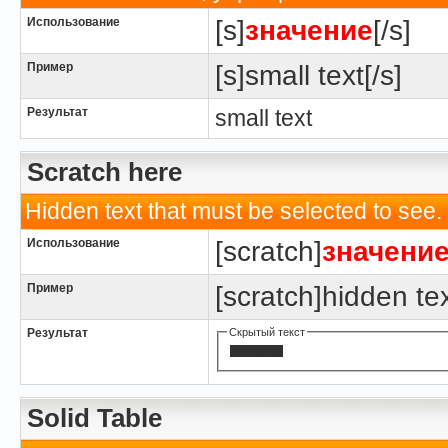
Использование
[s]
значение
[/s]
Пример
[s]small text[/s]
Результат
small text
Scratch here
Hidden text that must be selected to see.
Использование
[scratch]
значени
Пример
[scratch]hidden tex
Результат
Скрытый текст
hidden text
Solid Table