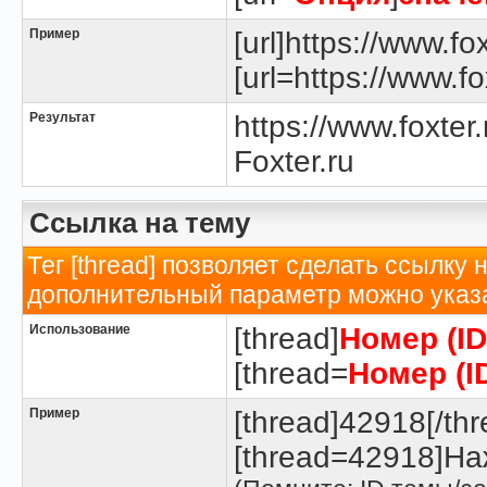
Пример
[url]https://www.fox
[url=https://www.fox
Результат
https://www.foxter.
Foxter.ru
Ссылка на тему
Тег [thread] позволяет сделать ссылку 
дополнительный параметр можно указа
Использование
[thread]
Номер (I
[thread=
Номер (I
Пример
[thread]42918[/thr
[thread=42918]Наж