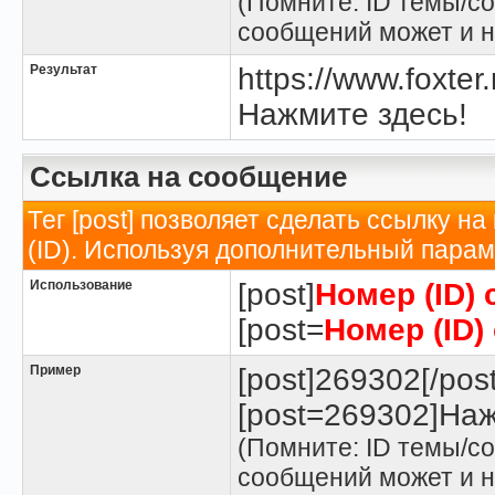
(Помните: ID темы/со
сообщений может и н
Результат
https://www.foxte
Нажмите здесь!
Ссылка на сообщение
Тег [post] позволяет сделать ссылку н
(ID). Используя дополнительный парам
Использование
[post]
Номер (ID)
[post=
Номер (ID)
Пример
[post]269302[/post
[post=269302]Наж
(Помните: ID темы/со
сообщений может и н