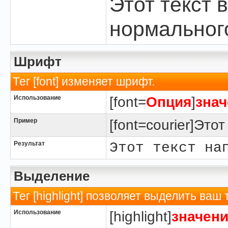
Этот текст 
нормальног
Шрифт
Тег [font] изменяет шрифт.
Использование
[font=
Опция
]
знач
Пример
[font=courier]Это
Результат
Этот текст на
Выделение
Тег [highlight] позволяет выделить ваш 
Использование
[highlight]
значен