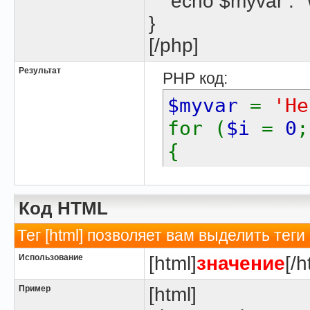
echo $myvar . "\
}
[/php]
Результат
PHP код:
$myvar
=
'He
for (
$i
=
0
{
echo
$m
}
Код HTML
Тег [html] позволяет вам выделить те
Использование
[html]
значение
[/h
Пример
[html]