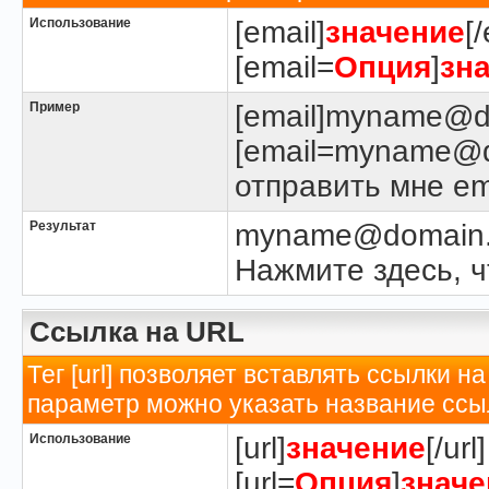
Использование
[email]
значение
[
[email=
Опция
]
зн
Пример
[email]myname@do
[email=myname@d
отправить мне ema
Результат
myname@domain
Нажмите здесь, ч
Ссылка на URL
Тег [url] позволяет вставлять ссылки
параметр можно указать название ссы
Использование
[url]
значение
[/url]
[url=
Опция
]
значе