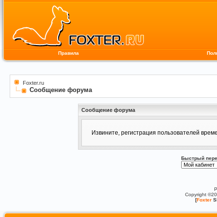
Правила
Пол
Foxter.ru
Сообщение форума
Сообщение форума
Извините, регистрация пользователей врем
Быстрый пере
P
Copyright ©2
[
Foxter
S