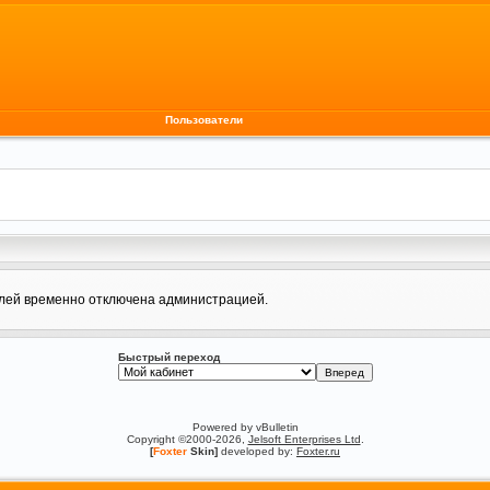
Пользователи
елей временно отключена администрацией.
Быстрый переход
Powered by vBulletin
Copyright ©2000-2026,
Jelsoft Enterprises Ltd
.
[
Foxter
Skin]
developed by:
Foxter.ru