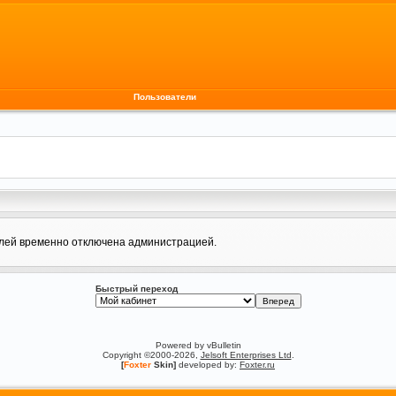
Пользователи
елей временно отключена администрацией.
Быстрый переход
Powered by vBulletin
Copyright ©2000-2026,
Jelsoft Enterprises Ltd
.
[
Foxter
Skin]
developed by:
Foxter.ru