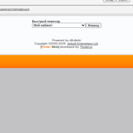
зарегистрироваться
.
Быстрый переход
Powered by vBulletin
Copyright ©2000-2026,
Jelsoft Enterprises Ltd
.
[
Foxter
Skin]
developed by:
Foxter.ru