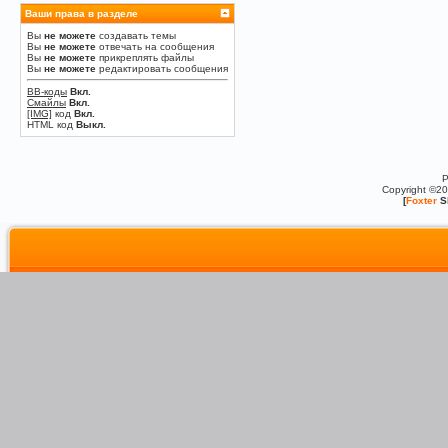
Ваши права в разделе
Вы
не можете
создавать темы
Вы
не можете
отвечать на сообщения
Вы
не можете
прикреплять файлы
Вы
не можете
редактировать сообщения
BB-коды
Вкл.
Смайлы
Вкл.
[IMG]
код
Вкл.
HTML код
Выкл.
P
Copyright ©2
[
Foxter
S