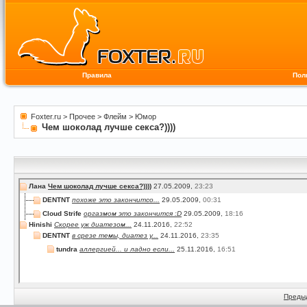
Правила
Пол
Foxter.ru
>
Прочее
>
Флейм
>
Юмор
Чем шоколад лучше секса?))))
Лана
Чем шоколад лучше секса?))))
27.05.2009,
23:23
DENTNT
похоже это закончитсо...
29.05.2009,
00:31
Cloud Strife
оргазмом это закончится :D
29.05.2009,
18:16
Hinishi
Скорее уж диатезом...
24.11.2016,
22:52
DENTNT
в срезе темы, диатез у...
24.11.2016,
23:35
tundra
аллергией... и ладно если...
25.11.2016,
16:51
Преды